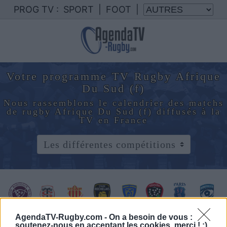
PROG TV :
SPORT
|
FOOT
|
Votre programme TV Rugby Afrique
Du Sud (f)
Nous rassemblons le calendrier des matchs
de rugby Afrique Du Sud (f) diffusés à la
TV en France
AgendaTV-Rugby.com -
On a besoin de vous :
soutenez-nous en acceptant les cookies, merci ! :)