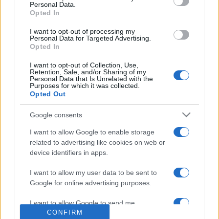
Personal Data.
Programme TV Rugby
> Afrique Du Sud (f)
Opted In
I want to opt-out of processing my
Personal Data for Targeted Advertising.
Opted In
I want to opt-out of Collection, Use,
Retention, Sale, and/or Sharing of my
Personal Data that Is Unrelated with the
Purposes for which it was collected.
Vous trouverez ci-dessous le programme TV des
Opted Out
futurs matchs de Afrique Du Sud (f) dont la
Google consents
chaine et l'heure de diffusion ont été annoncées.
Dès que des diffuseurs seront annoncés sur
I want to allow Google to enable storage
d'autres rencontres à venir, nous mettrons à jour
related to advertising like cookies on web or
cette page. Cliquez sur l'un des matchs pour
device identifiers in apps.
connaitre toutes les informations relatives à la
I want to allow my user data to be sent to
rencontre.
Google for online advertising purposes.
Pour suivre l'
actu La Rochelle
, n'hésitez pas à
I want to allow Google to send me
vous rendre chez notre partenaire
CONFIRM
personalized advertising.
RezoSport.com qui sélectionne l'actu rugby issue