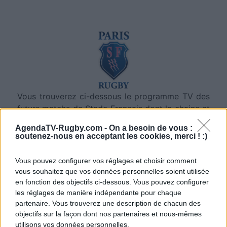
Vous trouverez ci-dessous le programme TV des
futurs matchs de Stade Francais dont la chaine et
l'heure de diffusion ont été annoncées. Dès que
AgendaTV-Rugby.com -
On a besoin de vous :
des diffuseurs seront annoncés sur d'autres
soutenez-nous en acceptant les cookies, merci ! :)
rencontres à venir, nous mettrons à jour cette
page. Cliquez sur l'un des matchs pour connaitre
Vous pouvez configurer vos réglages et choisir comment
toutes les informations relatives à la rencontre.
vous souhaitez que vos données personnelles soient utilisée
en fonction des objectifs ci-dessous. Vous pouvez configurer
Pour suivre l'
actu Stade Francais
, n'hésitez pas à
les réglages de manière indépendante pour chaque
vous rendre chez notre partenaire
partenaire. Vous trouverez une description de chacun des
RezoSport.com qui sélectionne l'actu rugby issue
objectifs sur la façon dont nos partenaires et nous-mêmes
utilisons vos données personnelles.
des meilleurs médias, et propose également les