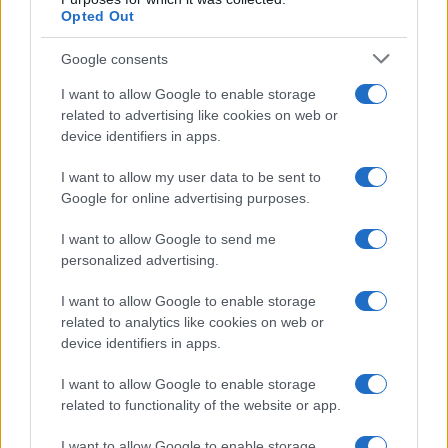
Opted Out
Samedi 12 Septembre
Google consents
TOP 14
I want to allow Google to enable storage
16h35
related to advertising like cookies on web or
Clermont
Stade
device identifiers in apps.
Francais
I want to allow my user data to be sent to
Google for online advertising purposes.
Dimanche 20 Septembre
I want to allow Google to send me
personalized advertising.
TOP 14
I want to allow Google to enable storage
21h05
related to analytics like cookies on web or
UBB
Stade
device identifiers in apps.
Bordeaux
Francais
I want to allow Google to enable storage
related to functionality of the website or app.
Samedi 26 Septembre
I want to allow Google to enable storage