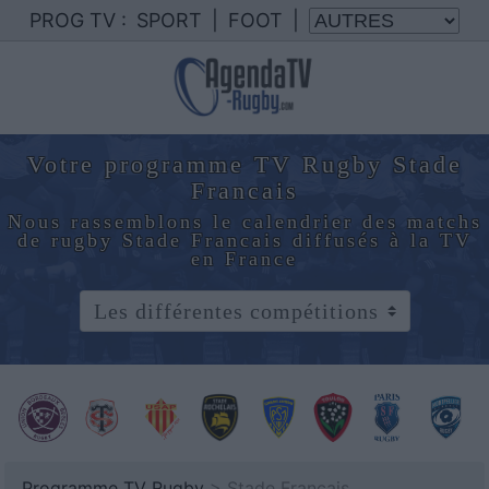
PROG TV :
SPORT
|
FOOT
|
Votre programme TV Rugby Stade
Francais
Nous rassemblons le calendrier des matchs
de rugby Stade Francais diffusés à la TV
en France
Programme TV Rugby
> Stade Francais