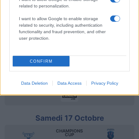
TOP 14
related to personalization.
16h35
I want to allow Google to enable storage
Stade
Lyon OU
related to security, including authentication
Francais
functionality and fraud prevention, and other
user protection.
Samedi 03 Octobre
CONFIRM
TOP 14
16h35
Bayonne
Data Deletion
Data Access
Privacy Policy
Stade
Francais
Samedi 17 Octobre
CHAMPIONS
CUP