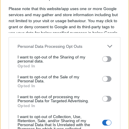
classements, calendriers et résultats.
Please note that this website/app uses one or more Google
services and may gather and store information including but
L'équipe Stade Francais a été fondée en 1883, il y
not limited to your visit or usage behaviour. You may click to
a 143 ans. Pour vous connecter à Stade Francais
grant or deny consent to Google and its third-party tags to
sur les réseaux sociaux, rendez-vous sur la
page
use your data for below specified purposes in below Google
Facebook Stade Francais
ou le
compte Twitter
consent section.
Stade Francais
.
Personal Data Processing Opt Outs
I want to opt-out of the Sharing of my
Cliquez ici pour comparer les billetteries qui
personal data.
vendent des
places Stade Francais
Opted In
I want to opt-out of the Sale of my
Samedi 05 Septembre
Personal Data.
Opted In
TOP 14
I want to opt-out of processing my
19h00
Personal Data for Targeted Advertising.
Opted In
Stade
Perpignan
Francais
I want to opt-out of Collection, Use,
Retention, Sale, and/or Sharing of my
Personal Data that Is Unrelated with the
Purposes for which it was collected.