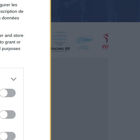
gurer les
scription de
os données
er and store
to grant or
ed purposes