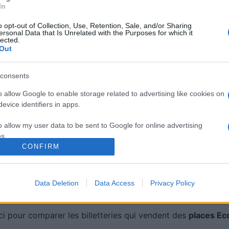
In
o opt-out of Collection, Use, Retention, Sale, and/or Sharing
ersonal Data that Is Unrelated with the Purposes for which it
lected.
Out
consents
o allow Google to enable storage related to advertising like cookies on
evice identifiers in apps.
o allow my user data to be sent to Google for online advertising
TV des futurs matchs de Ecosse U20 dont la chaine et l'h
s.
 d'autres rencontres à venir, nous mettrons à jour cette
CONFIRM
to allow Google to send me personalized advertising.
 à la rencontre.
ez pas à vous rendre chez notre partenaire RezoSport.co
o allow Google to enable storage related to analytics like cookies on
Data Deletion
Data Access
Privacy Policy
s classements, calendriers et résultats.
evice identifiers in apps.
o allow Google to enable storage related to functionality of the website
ci pour comparer les billetteries qui vendent des
places Ec