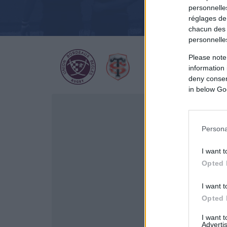
personnelles
réglages de
chacun des 
personnelle
Please note
information 
deny consent
in below Go
Persona
I want t
Opted 
I want t
Opted 
I want 
Advertis