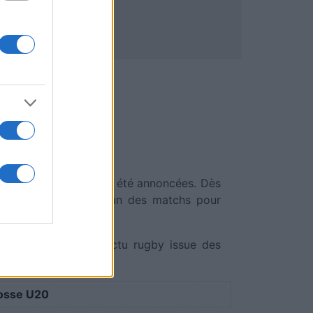
eure de diffusion ont été annoncées. Dès
 page. Cliquez sur l'un des matchs pour
m qui sélectionne l'actu rugby issue des
osse U20