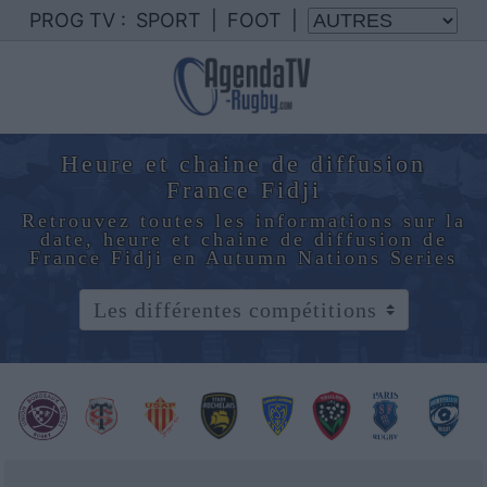
PROG TV :
SPORT
|
FOOT
|
Heure et chaine de diffusion
France Fidji
Retrouvez toutes les informations sur la
date, heure et chaine de diffusion de
France Fidji en Autumn Nations Series