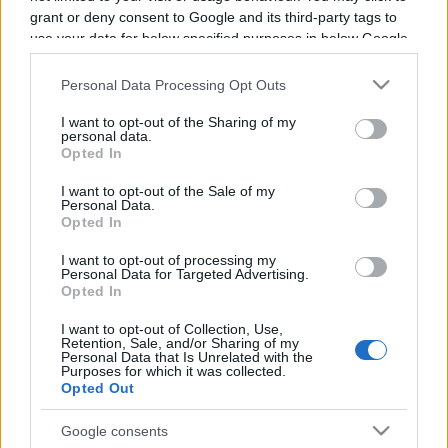
Programme TV Rugby
grant or deny consent to Google and its third-party tags to
>
Autumn Nations Series
>
use your data for below specified purposes in below Google
France - Fidji
consent section.
Personal Data Processing Opt Outs
I want to opt-out of the Sharing of my
personal data.
Opted In
I want to opt-out of the Sale of my
Personal Data.
Opted In
Samedi 15 Novembre 2025
I want to opt-out of processing my
21h00
Personal Data for Targeted Advertising.
Opted In
I want to opt-out of Collection, Use,
Retention, Sale, and/or Sharing of my
Personal Data that Is Unrelated with the
Purposes for which it was collected.
Opted Out
Google consents
France
Fidji