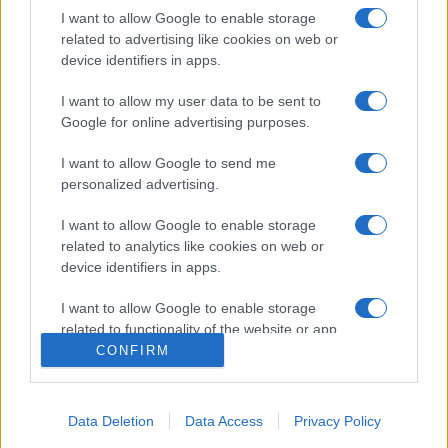
I want to allow Google to enable storage
Il existe 1 autre match à venir entre ces deux
related to advertising like cookies on web or
device identifiers in apps.
équipes :
France - Fidji (Vendredi 06
Novembre)
I want to allow my user data to be sent to
Google for online advertising purposes.
La
diffusion TV France Fidji
aura lieu sur TF1 . Ce match
de
Autumn Nations Series
verra s'affronter
France
et
I want to allow Google to send me
Fidji
, et aura lieu Samedi 15 Novembre 2025 à 21h00.
personalized advertising.
Pour vous procurer des
places France Fidji
, rendez-vous
chez notre partenaire
Places-de-Rugby.com
:
cliquez ici
.
I want to allow Google to enable storage
related to analytics like cookies on web or
Pour suivre l'
actu Autumn Nations Series
, n'hésitez
device identifiers in apps.
pas à vous rendre chez notre partenaire
RezoSport.com qui sélectionne l'actu rugby issue des
I want to allow Google to enable storage
related to functionality of the website or app.
meilleurs médias, et propose également les
CONFIRM
classements, calendriers et résultats.
I want to allow Google to enable storage
related to personalization.
Retrouvez sur AgendaTV-Rugby.com, tout le
programme
Data Deletion
Data Access
Privacy Policy
TV Autumn Nations Series
sur les différentes chaines, et
I want to allow Google to enable storage