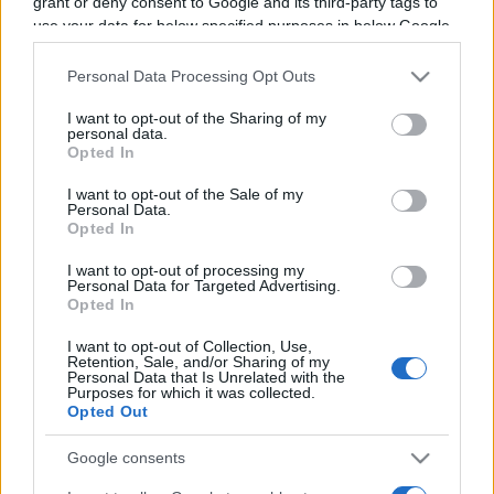
grant or deny consent to Google and its third-party tags to
Programme TV Rugby
>
Amical
> Nouvelle-zelande -
use your data for below specified purposes in below Google
Fidji
consent section.
Personal Data Processing Opt Outs
I want to opt-out of the Sharing of my
personal data.
Opted In
I want to opt-out of the Sale of my
Personal Data.
Opted In
I want to opt-out of processing my
Samedi 20 Juillet 2024
Personal Data for Targeted Advertising.
04h30
Opted In
I want to opt-out of Collection, Use,
Retention, Sale, and/or Sharing of my
Personal Data that Is Unrelated with the
Purposes for which it was collected.
Opted Out
Google consents
Nouvelle-
Fidji