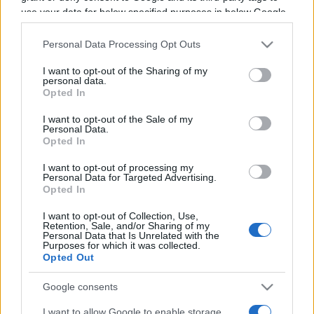
use your data for below specified purposes in below Google
Programme TV Rugby
>
Six Nations
> Italie - Irlande
consent section.
Personal Data Processing Opt Outs
I want to opt-out of the Sharing of my
personal data.
Opted In
I want to opt-out of the Sale of my
Personal Data.
Opted In
Samedi 15 Mars 2025
I want to opt-out of processing my
15h15
Personal Data for Targeted Advertising.
Opted In
I want to opt-out of Collection, Use,
Retention, Sale, and/or Sharing of my
Personal Data that Is Unrelated with the
Purposes for which it was collected.
Opted Out
Google consents
Italie
Irlande
I want to allow Google to enable storage