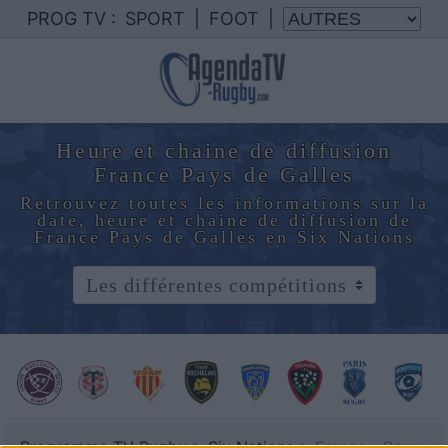
PROG TV :
SPORT
|
FOOT
|
Heure et chaine de diffusion
France Pays de Galles
Retrouvez toutes les informations sur la
date, heure et chaine de diffusion de
France Pays de Galles en Six Nations
Programme TV Rugby
>
Six Nations
> France - Pays