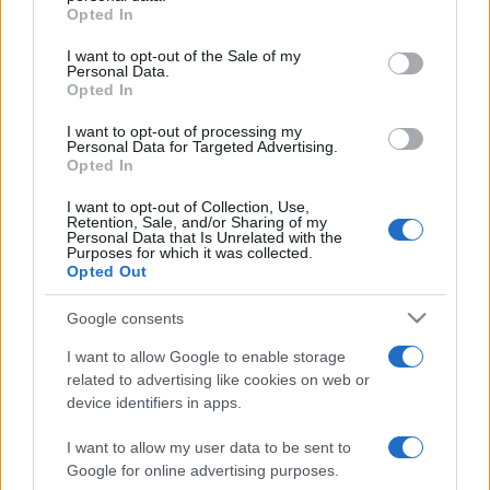
Galles
Opted In
Il existe 1 autre match à venir entre ces deux
I want to opt-out of the Sale of my
Personal Data.
équipes :
France - Pays de Galles (Samedi 06
Opted In
Février 2027)
I want to opt-out of processing my
Personal Data for Targeted Advertising.
La
diffusion TV France Pays de Galles
aura lieu sur
Opted In
FRANCE2 . Ce match de la 1e journée de
Six Nations
verra s'affronter
France
et
Pays de Galles
, et aura lieu
I want to opt-out of Collection, Use,
Retention, Sale, and/or Sharing of my
Vendredi 31 Janvier 2025 à 21h15. Pour vous procurer
Personal Data that Is Unrelated with the
Purposes for which it was collected.
des
places France Pays de Galles
, rendez-vous chez
Opted Out
notre partenaire
Places-de-Rugby.com
:
cliquez ici
.
Google consents
Pour suivre l'
actu Six Nations
, n'hésitez pas à vous
rendre chez notre partenaire RezoSport.com qui
I want to allow Google to enable storage
sélectionne l'actu rugby issue des meilleurs médias,
related to advertising like cookies on web or
et propose également les classements, calendriers et
device identifiers in apps.
résultats.
I want to allow my user data to be sent to
Google for online advertising purposes.
Retrouvez sur AgendaTV-Rugby.com, tout le
programme