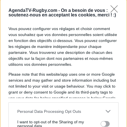
De Galles
AgendaTV-Rugby.com -
On a besoin de vous :
soutenez-nous en acceptant les cookies, merci ! :)
Vous pouvez configurer vos réglages et choisir comment
vous souhaitez que vos données personnelles soient utilisée
en fonction des objectifs ci-dessous. Vous pouvez configurer
les réglages de manière indépendante pour chaque
partenaire. Vous trouverez une description de chacun des
objectifs sur la façon dont nos partenaires et nous-mêmes
utilisons vos données personnelles.
Vendredi 31 Janvier 2025
21h15
Please note that this website/app uses one or more Google
services and may gather and store information including but
not limited to your visit or usage behaviour. You may click to
grant or deny consent to Google and its third-party tags to
use your data for below specified purposes in below Google
consent section.
Personal Data Processing Opt Outs
France
Pays de
I want to opt-out of the Sharing of my
personal data.