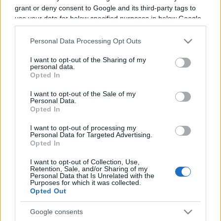
grant or deny consent to Google and its third-party tags to
Programme TV Rugby
>
United Rugby Championship
use your data for below specified purposes in below Google
consent section.
> Cardiff Blues - Munster
Personal Data Processing Opt Outs
I want to opt-out of the Sharing of my
personal data.
Opted In
I want to opt-out of the Sale of my
Personal Data.
Opted In
I want to opt-out of processing my
Vendredi 25 Avril 2025
Personal Data for Targeted Advertising.
20h35
Opted In
I want to opt-out of Collection, Use,
Retention, Sale, and/or Sharing of my
Personal Data that Is Unrelated with the
Purposes for which it was collected.
Opted Out
Google consents