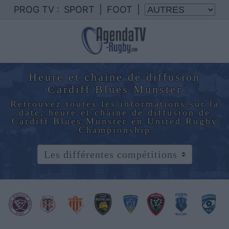
PROG TV :
SPORT
|
FOOT
|
Heure et chaine de diffusion
Cardiff Blues Munster
Retrouvez toutes les informations sur la
date, heure et chaine de diffusion de
Cardiff Blues Munster en United Rugby
Championship