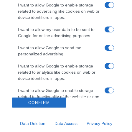
Cardiff
Munster
I want to allow Google to enable storage
related to advertising like cookies on web or
Blues
device identifiers in apps.
La
diffusion TV Cardiff Blues Munster
n'est pas (encore ?)
I want to allow my user data to be sent to
connue, nous ne manquerons pas de la communiquer si
Google for online advertising purposes.
la rencontre est diffusée . Ce match de
United Rugby
Championship
verra s'affronter
Cardiff Blues
et
Munster
,
I want to allow Google to send me
et aura lieu Vendredi 25 Avril 2025 à 20h35. Pour vous
personalized advertising.
procurer des
places Cardiff Blues Munster
, rendez-vous
chez notre partenaire
Places-de-Rugby.com
:
cliquez ici
.
I want to allow Google to enable storage
related to analytics like cookies on web or
Pour suivre l'
actu United Rugby Championship
,
device identifiers in apps.
n'hésitez pas à vous rendre chez notre partenaire
RezoSport.com qui sélectionne l'actu rugby issue des
I want to allow Google to enable storage
related to functionality of the website or app.
meilleurs médias, et propose également les
CONFIRM
classements, calendriers et résultats.
I want to allow Google to enable storage
related to personalization.
Retrouvez sur AgendaTV-Rugby.com, tout le
programme
Data Deletion
Data Access
Privacy Policy
TV United Rugby Championship
sur les différentes
I want to allow Google to enable storage
chaines, et pour les supporters, retrouvez précisémment