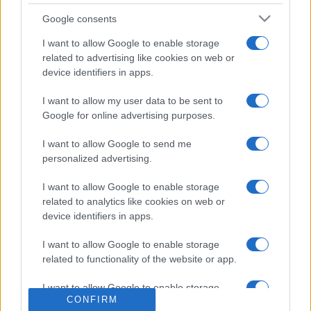
Google consents
Il existe 2 autres matchs à venir entre ces
I want to allow Google to enable storage
deux équipes :
related to advertising like cookies on web or
La Rochelle - Toulouse (Dimanche 06
device identifiers in apps.
Septembre)
Toulouse - La Rochelle (Samedi 23 Janvier
I want to allow my user data to be sent to
Google for online advertising purposes.
2027)
I want to allow Google to send me
La
diffusion TV Toulouse La Rochelle
aura lieu sur
personalized advertising.
CANAL+ . Ce match de
Top 14
verra s'affronter
Toulouse
et
La Rochelle
, et aura lieu Vendredi 21 Juin 2024 à
I want to allow Google to enable storage
20h15. Pour vous procurer des
places Toulouse La
related to analytics like cookies on web or
Rochelle
, rendez-vous chez notre partenaire
Places-de-
device identifiers in apps.
Rugby.com
:
cliquez ici
.
I want to allow Google to enable storage
Pour suivre l'
actu Top 14
, n'hésitez pas à vous rendre
related to functionality of the website or app.
chez notre partenaire RezoSport.com qui sélectionne
l'actu rugby issue des meilleurs médias, et propose
I want to allow Google to enable storage
CONFIRM
également les classements, calendriers et résultats.
related to personalization.