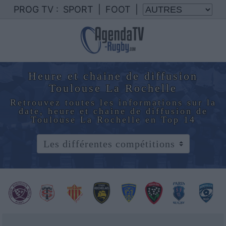
PROG TV :
SPORT
|
FOOT
|
Heure et chaine de diffusion
Toulouse La Rochelle
Retrouvez toutes les informations sur la
date, heure et chaine de diffusion de
Toulouse La Rochelle en Top 14