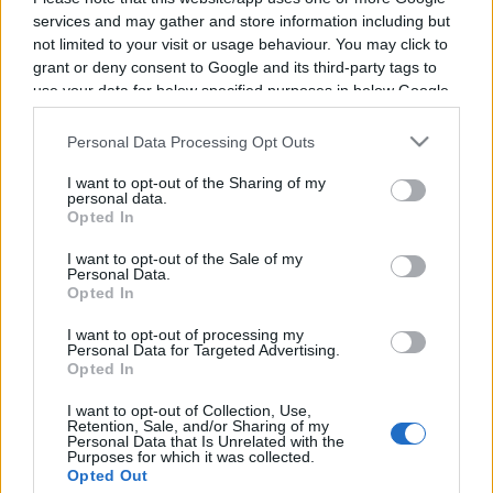
Programme TV Rugby
>
Top 14
> Toulouse - La
services and may gather and store information including but
not limited to your visit or usage behaviour. You may click to
Rochelle
grant or deny consent to Google and its third-party tags to
use your data for below specified purposes in below Google
consent section.
Personal Data Processing Opt Outs
I want to opt-out of the Sharing of my
personal data.
Opted In
I want to opt-out of the Sale of my
Vendredi 21 Juin 2024
Personal Data.
Opted In
20h15
I want to opt-out of processing my
Personal Data for Targeted Advertising.
Opted In
I want to opt-out of Collection, Use,
Retention, Sale, and/or Sharing of my
Personal Data that Is Unrelated with the
Purposes for which it was collected.
Opted Out
Toulouse
La Rochelle