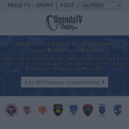
PROG TV :
SPORT
|
FOOT
|
Heure et chaine de diffusion
Agen Provence Rugby
Retrouvez toutes les informations sur la
date, heure et chaine de diffusion de Agen
Provence Rugby en Pro D2