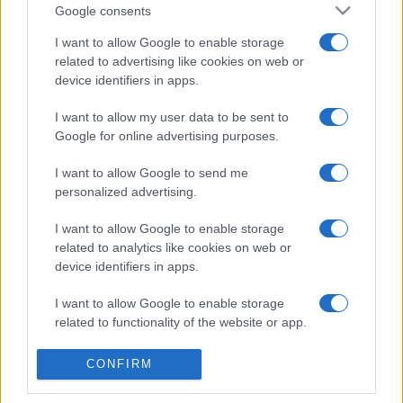
Google consents
Rugby
I want to allow Google to enable storage
related to advertising like cookies on web or
Il existe 2 autres matchs à venir entre ces
device identifiers in apps.
deux équipes :
Provence Rugby - Agen (Jeudi 27 Août)
I want to allow my user data to be sent to
Agen - Provence Rugby (Vendredi 14 Mai
Google for online advertising purposes.
2027)
I want to allow Google to send me
personalized advertising.
La
diffusion TV Agen Provence Rugby
aura lieu sur
CANAL+LIVE4 . Ce match de la 16e journée de
Pro D2
I want to allow Google to enable storage
verra s'affronter
Agen
et
Provence Rugby
, et aura lieu
related to analytics like cookies on web or
Vendredi 10 Janvier 2025 à 19h30. Pour vous procurer
device identifiers in apps.
des
places Agen Provence Rugby
, rendez-vous chez
notre partenaire
Places-de-Rugby.com
:
cliquez ici
.
I want to allow Google to enable storage
related to functionality of the website or app.
Pour suivre l'
actu Pro D2
, n'hésitez pas à vous rendre
chez notre partenaire RezoSport.com qui sélectionne
I want to allow Google to enable storage
CONFIRM
l'actu rugby issue des meilleurs médias, et propose
related to personalization.
également les classements, calendriers et résultats.