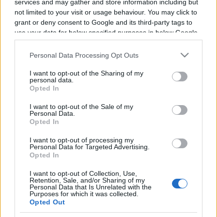
services and may gather and store information including but
Programme TV Rugby
>
Pro D2
> Agen - Provence
not limited to your visit or usage behaviour. You may click to
Rugby
grant or deny consent to Google and its third-party tags to
use your data for below specified purposes in below Google
consent section.
Personal Data Processing Opt Outs
I want to opt-out of the Sharing of my
personal data.
Opted In
I want to opt-out of the Sale of my
Personal Data.
Vendredi 10 Janvier 2025
Opted In
19h30
I want to opt-out of processing my
Personal Data for Targeted Advertising.
Opted In
I want to opt-out of Collection, Use,
Retention, Sale, and/or Sharing of my
Personal Data that Is Unrelated with the
Purposes for which it was collected.
Opted Out
Agen
Provence