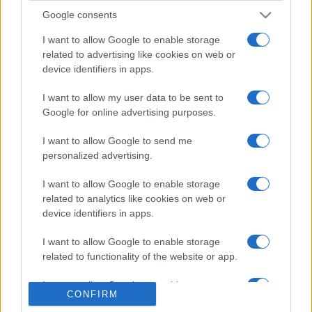
Google consents
Rugby
I want to allow Google to enable storage
Il existe 2 autres matchs à venir entre ces
related to advertising like cookies on web or
deux équipes :
device identifiers in apps.
Provence Rugby - Grenoble (Vendredi 22
I want to allow my user data to be sent to
Janvier 2027)
Google for online advertising purposes.
Grenoble - Provence Rugby (Vendredi 20
I want to allow Google to send me
Novembre)
personalized advertising.
La
diffusion TV Provence Rugby Grenoble
aura lieu sur
I want to allow Google to enable storage
CANAL+SPORT . Ce match de la 17e journée de
Pro D2
related to analytics like cookies on web or
verra s'affronter
Provence Rugby
et
Grenoble
, et aura lieu
device identifiers in apps.
Vendredi 17 Janvier 2025 à 21h00. Pour vous procurer
des
places Provence Rugby Grenoble
, rendez-vous chez
I want to allow Google to enable storage
notre partenaire
Places-de-Rugby.com
:
cliquez ici
.
related to functionality of the website or app.
Pour suivre l'
actu Pro D2
, n'hésitez pas à vous rendre
I want to allow Google to enable storage
chez notre partenaire RezoSport.com qui sélectionne
CONFIRM
related to personalization.
l'actu rugby issue des meilleurs médias, et propose