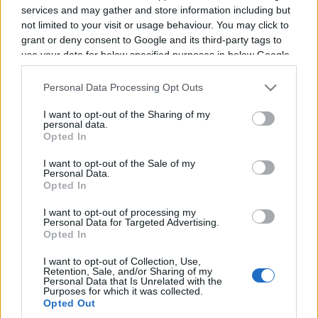
services and may gather and store information including but
Programme TV Rugby
>
Pro D2
> Provence Rugby -
not limited to your visit or usage behaviour. You may click to
Grenoble
grant or deny consent to Google and its third-party tags to
use your data for below specified purposes in below Google
consent section.
Personal Data Processing Opt Outs
I want to opt-out of the Sharing of my
personal data.
Opted In
I want to opt-out of the Sale of my
Personal Data.
Vendredi 17 Janvier 2025
Opted In
21h00
I want to opt-out of processing my
Personal Data for Targeted Advertising.
Opted In
I want to opt-out of Collection, Use,
Retention, Sale, and/or Sharing of my
Personal Data that Is Unrelated with the
Purposes for which it was collected.
Opted Out
Provence
Grenoble