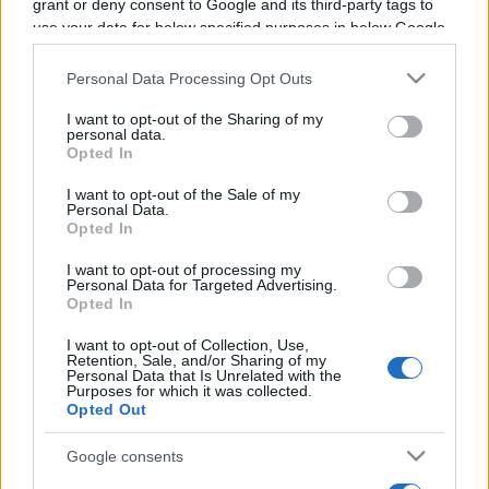
grant or deny consent to Google and its third-party tags to
Programme TV Rugby
>
Pro D2
> Brive - Colomiers
use your data for below specified purposes in below Google
consent section.
Personal Data Processing Opt Outs
I want to opt-out of the Sharing of my
personal data.
Opted In
I want to opt-out of the Sale of my
Personal Data.
Opted In
Vendredi 08 Novembre 2024
21h00
I want to opt-out of processing my
Personal Data for Targeted Advertising.
Opted In
I want to opt-out of Collection, Use,
Retention, Sale, and/or Sharing of my
Personal Data that Is Unrelated with the
Purposes for which it was collected.
Opted Out
Google consents
Brive
Colomiers