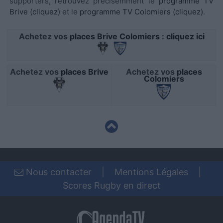
supporters, retrouvez précisémment le
programme TV
functionality and fraud prevention, and other
Brive (cliquez)
et le
programme TV Colomiers (cliquez)
.
user protection.
Achetez vos
places Brive Colomiers : cliquez ici
Achetez vos
places Brive
Achetez vos
places
Colomiers
Nous contacter
|
Mentions Légales
|
Scores Rugby en direct