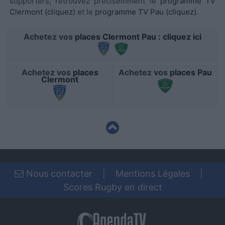
supporters, retrouvez précisémment le
programme TV
functionality and fraud prevention, and other
Clermont (cliquez)
et le
programme TV Pau (cliquez)
.
user protection.
Achetez vos
places Clermont Pau : cliquez ici
Achetez vos
places
Achetez vos
places Pau
Clermont
Nous contacter
|
Mentions Légales
|
Scores Rugby en direct