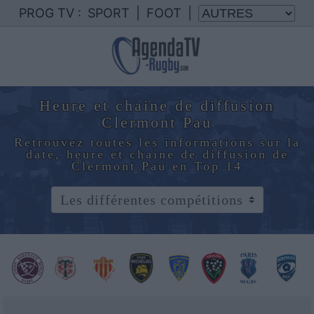
PROG TV :
SPORT
|
FOOT
|
Heure et chaine de diffusion
Clermont Pau
Retrouvez toutes les informations sur la
date, heure et chaine de diffusion de
Clermont Pau en Top 14