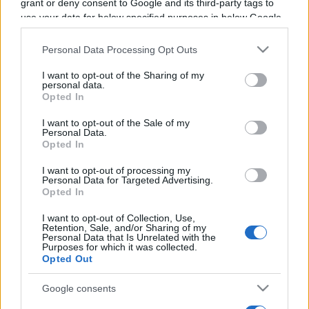
grant or deny consent to Google and its third-party tags to
Programme TV Rugby
>
Top 14
> Clermont - Pau
use your data for below specified purposes in below Google
consent section.
Personal Data Processing Opt Outs
I want to opt-out of the Sharing of my
personal data.
Opted In
I want to opt-out of the Sale of my
Personal Data.
Opted In
Samedi 07 Septembre 2024
16h30
I want to opt-out of processing my
Personal Data for Targeted Advertising.
Opted In
I want to opt-out of Collection, Use,
Retention, Sale, and/or Sharing of my
Personal Data that Is Unrelated with the
Purposes for which it was collected.
Opted Out
Google consents
Clermont
Pau