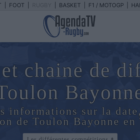
T
|
FOOT
|
RUGBY
|
BASKET
|
F1 / MOTOGP
|
HA
et chaine de di
Toulon Bayonn
s informations sur la date
ion de Toulon Bayonne en