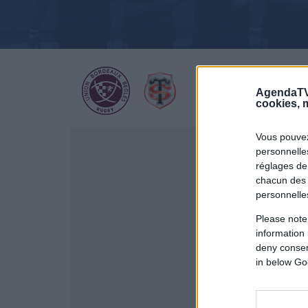
AgendaTV
cookies, m
Vous pouvez
personnelles
réglages de
chacun des 
personnelle
Please note
information 
deny consent
in below Go