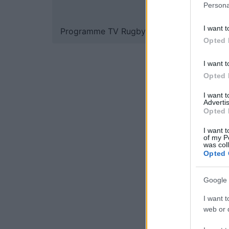
Persona
I want t
Programme TV Rugby
>
Top 14
> Toulon -
Opted 
I want t
Opted 
I want 
Advertis
Opted 
I want t
of my P
was col
Opted 
Google 
I want t
web or d