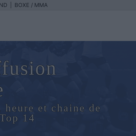
ND
|
BOXE / MMA
ffusion
e
, heure et chaine de
 Top 14