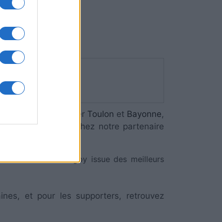
Bayonne
s :
op 14
verra s'affronter
Toulon
et
Bayonne
,
onne
, rendez-vous chez notre partenaire
lectionne l'actu rugby issue des meilleurs
ines, et pour les supporters, retrouvez