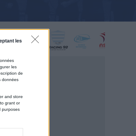
eptant les
données
gurer les
scription de
os données
er and store
to grant or
ed purposes