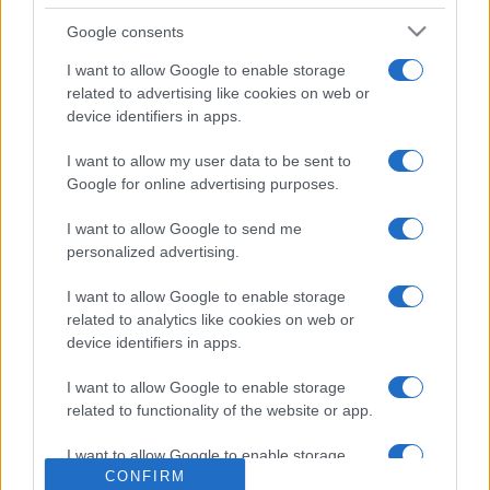
Bordeaux
Google consents
I want to allow Google to enable storage
Il existe 2 autres matchs à venir entre ces
related to advertising like cookies on web or
deux équipes :
device identifiers in apps.
UBB Bordeaux - Lyon OU (Samedi 03 Octobre)
I want to allow my user data to be sent to
Lyon OU - UBB Bordeaux (Samedi 29 Mai
Google for online advertising purposes.
2027)
I want to allow Google to send me
La
diffusion TV UBB Bordeaux Lyon OU
aura lieu sur
personalized advertising.
CANAL+ . Ce match de la 15e journée de
Top 14
verra
s'affronter
UBB Bordeaux
et
Lyon OU
, et aura lieu Samedi
I want to allow Google to enable storage
25 Janvier 2025 à 21h15. Pour vous procurer des
places
related to analytics like cookies on web or
UBB Bordeaux Lyon OU
, rendez-vous chez notre
device identifiers in apps.
partenaire
Places-de-Rugby.com
:
cliquez ici
.
I want to allow Google to enable storage
Pour suivre l'
actu Top 14
, n'hésitez pas à vous rendre
related to functionality of the website or app.
chez notre partenaire RezoSport.com qui sélectionne
l'actu rugby issue des meilleurs médias, et propose
I want to allow Google to enable storage
CONFIRM
related to personalization.
également les classements, calendriers et résultats.