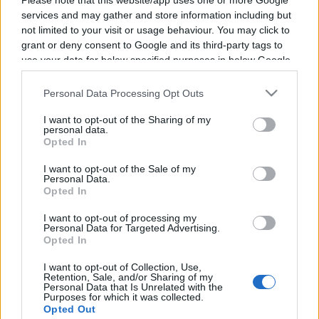
Please note that this website/app uses one or more Google
Programme TV Rugby
>
Top 14
> Ubb Bordeaux -
services and may gather and store information including but
Lyon Ou
not limited to your visit or usage behaviour. You may click to
grant or deny consent to Google and its third-party tags to
use your data for below specified purposes in below Google
consent section.
Personal Data Processing Opt Outs
I want to opt-out of the Sharing of my
personal data.
Opted In
I want to opt-out of the Sale of my
Samedi 25 Janvier 2025
Personal Data.
Opted In
21h15
I want to opt-out of processing my
Personal Data for Targeted Advertising.
Opted In
I want to opt-out of Collection, Use,
Retention, Sale, and/or Sharing of my
Personal Data that Is Unrelated with the
Purposes for which it was collected.
Opted Out
UBB
Lyon OU