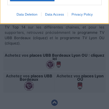
Nous vous conseillons également le site dédié à l'
actu
I want to allow Google to enable storage
de l'UBB : Union-Rugby.com
related to security, including authentication
Data Deletion
Data Access
Privacy Policy
functionality and fraud prevention, and other
Retrouvez sur AgendaTV-Rugby.com, tout le
programme
user protection.
TV Top 14
sur les différentes chaines, et pour les
supporters, retrouvez précisémment le
programme TV
UBB Bordeaux (cliquez)
et le
programme TV Lyon OU
(cliquez)
.
Achetez vos
places UBB Bordeaux Lyon OU : cliquez
ici
Achetez vos
places UBB
Achetez vos
places Lyon
Bordeaux
OU