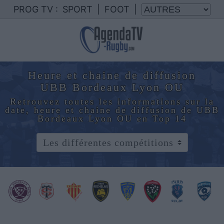
PROG TV :
SPORT
|
FOOT
|
Heure et chaine de diffusion
UBB Bordeaux Lyon OU
Retrouvez toutes les informations sur la
date, heure et chaine de diffusion de UBB
Bordeaux Lyon OU en Top 14