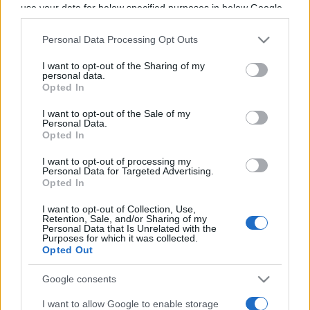
use your data for below specified purposes in below Google
Programme TV Rugby
>
Challenge Cup
> Vannes -
consent section.
Gloucester
Personal Data Processing Opt Outs
I want to opt-out of the Sharing of my
personal data.
Opted In
I want to opt-out of the Sale of my
Personal Data.
Opted In
I want to opt-out of processing my
Personal Data for Targeted Advertising.
Samedi 14 Décembre 2024
Opted In
18h30
I want to opt-out of Collection, Use,
Retention, Sale, and/or Sharing of my
Personal Data that Is Unrelated with the
Purposes for which it was collected.
Opted Out
Google consents
I want to allow Google to enable storage
Vannes
Gloucester