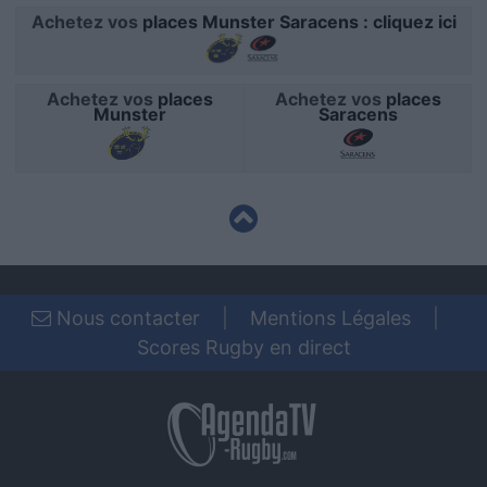
user protection.
Achetez vos
places Munster Saracens : cliquez ici
Achetez vos
places
Achetez vos
places
Munster
Saracens
Nous contacter
|
Mentions Légales
|
Scores Rugby en direct