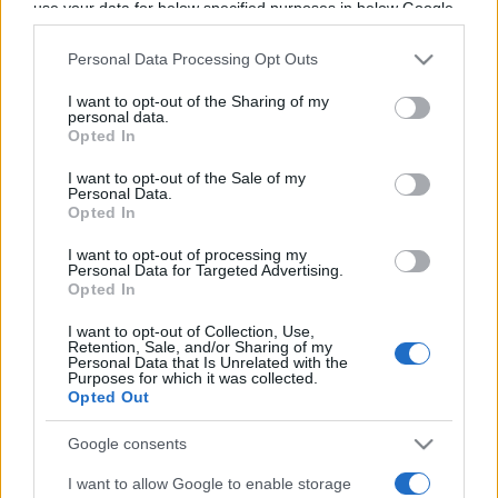
use your data for below specified purposes in below Google
Programme TV Rugby
>
Champions Cup
> Munster -
consent section.
Saracens
Personal Data Processing Opt Outs
I want to opt-out of the Sharing of my
personal data.
Opted In
I want to opt-out of the Sale of my
Personal Data.
Opted In
I want to opt-out of processing my
Personal Data for Targeted Advertising.
Samedi 11 Janvier 2025
Opted In
18h30
I want to opt-out of Collection, Use,
Retention, Sale, and/or Sharing of my
Personal Data that Is Unrelated with the
Purposes for which it was collected.
Opted Out
Google consents
I want to allow Google to enable storage
Munster
Saracens