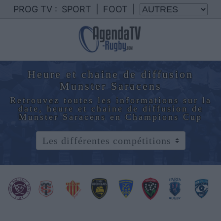
PROG TV :
SPORT
|
FOOT
|
Heure et chaine de diffusion
Munster Saracens
Retrouvez toutes les informations sur la
date, heure et chaine de diffusion de
Munster Saracens en Champions Cup