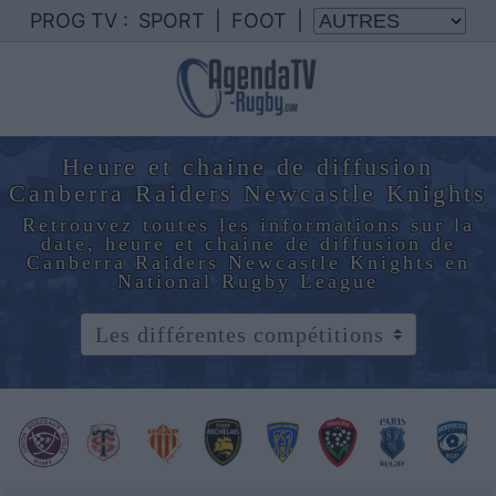
PROG TV :
SPORT
|
FOOT
|
Heure et chaine de diffusion
Canberra Raiders Newcastle Knights
Retrouvez toutes les informations sur la
date, heure et chaine de diffusion de
Canberra Raiders Newcastle Knights en
National Rugby League