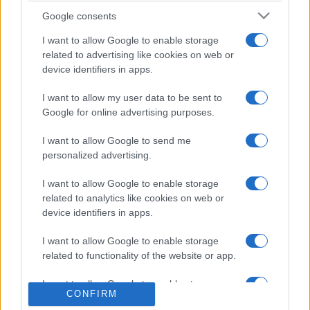
Canberra
Newcastle
Google consents
Raiders
Knights
I want to allow Google to enable storage
related to advertising like cookies on web or
Il existe 1 autre match à venir entre ces deux
device identifiers in apps.
équipes :
Canberra Raiders - Newcastle
Knights (Dimanche 09 Août)
I want to allow my user data to be sent to
Google for online advertising purposes.
La
diffusion TV Canberra Raiders Newcastle Knights
n'est
pas (encore ?) connue, nous ne manquerons pas de la
I want to allow Google to send me
personalized advertising.
communiquer si la rencontre est diffusée . Ce match de
National Rugby League
verra s'affronter
Canberra Raiders
I want to allow Google to enable storage
et
Newcastle Knights
, et aura lieu Dimanche 27 Juillet
related to analytics like cookies on web or
2025 à 08h00. Pour vous procurer des
places Canberra
device identifiers in apps.
Raiders Newcastle Knights
, rendez-vous chez notre
partenaire
Places-de-Rugby.com
:
cliquez ici
.
I want to allow Google to enable storage
related to functionality of the website or app.
Pour suivre l'
actu National Rugby League
, n'hésitez
pas à vous rendre chez notre partenaire
I want to allow Google to enable storage
RezoSport.com qui sélectionne l'actu rugby issue des
CONFIRM
related to personalization.