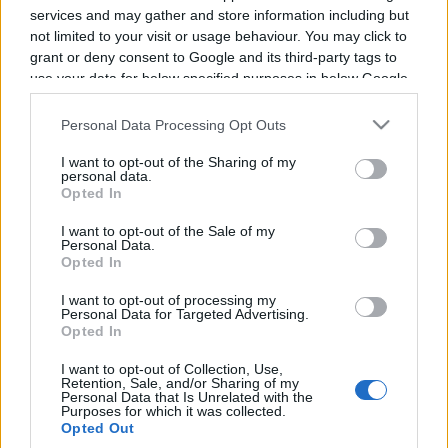
services and may gather and store information including but
Programme TV Rugby
>
National Rugby League
>
not limited to your visit or usage behaviour. You may click to
grant or deny consent to Google and its third-party tags to
Canberra Raiders - Newcastle Knights
use your data for below specified purposes in below Google
consent section.
Personal Data Processing Opt Outs
I want to opt-out of the Sharing of my
personal data.
Opted In
I want to opt-out of the Sale of my
Personal Data.
Opted In
Dimanche 27 Juillet 2025
08h00
I want to opt-out of processing my
Personal Data for Targeted Advertising.
Opted In
I want to opt-out of Collection, Use,
Retention, Sale, and/or Sharing of my
Personal Data that Is Unrelated with the
Purposes for which it was collected.
Opted Out