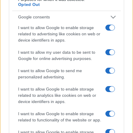
Opted Out
Bordeaux
Google consents
Il existe 3 autres matchs à venir entre ces
I want to allow Google to enable storage
deux équipes :
related to advertising like cookies on web or
La Rochelle - UBB Bordeaux (Vendredi 21
device identifiers in apps.
Août)
I want to allow my user data to be sent to
La Rochelle - UBB Bordeaux (Samedi 24
Google for online advertising purposes.
Octobre)
UBB Bordeaux - La Rochelle (Samedi 24 Avril
I want to allow Google to send me
personalized advertising.
2027)
La
diffusion TV UBB Bordeaux La Rochelle
aura lieu sur
I want to allow Google to enable storage
related to analytics like cookies on web or
CANAL+ . Ce match de la 1e journée de
Top 14
verra
device identifiers in apps.
s'affronter
UBB Bordeaux
et
La Rochelle
, et aura lieu
Samedi 06 Septembre 2025 à 21h05. Pour vous procurer
I want to allow Google to enable storage
des
places UBB Bordeaux La Rochelle
, rendez-vous chez
related to functionality of the website or app.
notre partenaire
Places-de-Rugby.com
:
cliquez ici
.
I want to allow Google to enable storage