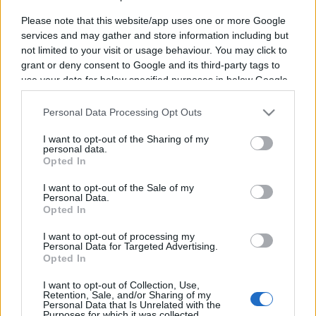
Programme TV Rugby
>
Top 14
> Ubb Bordeaux - La
Please note that this website/app uses one or more Google
Rochelle
services and may gather and store information including but
not limited to your visit or usage behaviour. You may click to
grant or deny consent to Google and its third-party tags to
use your data for below specified purposes in below Google
consent section.
Personal Data Processing Opt Outs
I want to opt-out of the Sharing of my
personal data.
Opted In
Samedi 06 Septembre 2025
I want to opt-out of the Sale of my
21h05
Personal Data.
Opted In
I want to opt-out of processing my
Personal Data for Targeted Advertising.
Opted In
I want to opt-out of Collection, Use,
Retention, Sale, and/or Sharing of my
Personal Data that Is Unrelated with the
UBB
La Rochelle
Purposes for which it was collected.