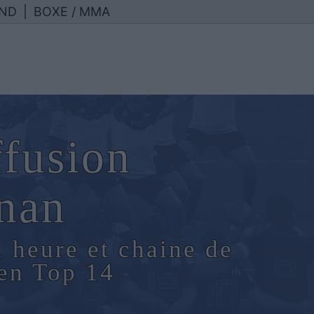
ND
|
BOXE / MMA
ffusion
nan
, heure et chaine de
en Top 14