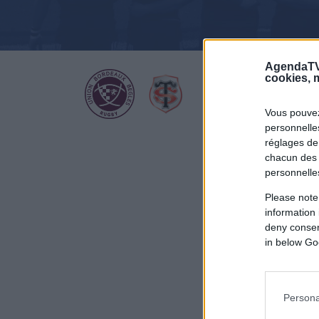
AgendaTV
cookies, m
Vous pouvez
personnelles
réglages de
chacun des 
personnelle
Please note
information 
deny consent
in below Go
Persona