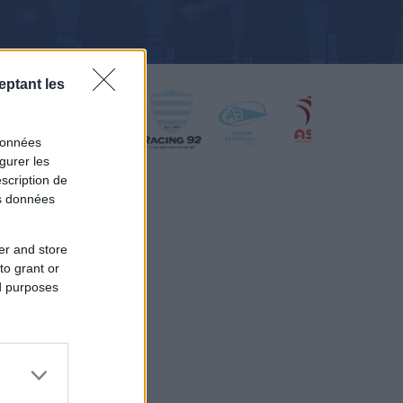
eptant les
données
gurer les
scription de
os données
er and store
to grant or
ed purposes