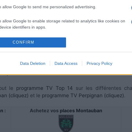
to allow Google to send me personalized advertising.
o allow Google to enable storage related to analytics like cookies on
evice identifiers in apps.
ra lieu sur CANAL+LIVE4 . Ce match de la 8e journée
o allow Google to enable storage related to functionality of the website
CONFIRM
bre 2025 à 16h35. Pour vous procurer des
places Monta
z ici
.
o allow Google to enable storage related to personalization.
Data Deletion
Data Access
Privacy Policy
à vous rendre chez notre partenaire RezoSport.com qui sé
o allow Google to enable storage related to security, including
s, calendriers et résultats.
cation functionality and fraud prevention, and other user protection.
out le
programme TV Top 14
sur les différentes cha
n (cliquez)
et le
programme TV Perpignan (cliquez)
.
n :
Achetez vos
places Montauban