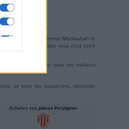
Perpignan
 de
Top 14
verra s'affronter
Montauban
et
uban Perpignan
, rendez-vous chez notre
lectionne l'actu rugby issue des meilleurs
ines, et pour les supporters, retrouvez
Achetez vos
places Perpignan