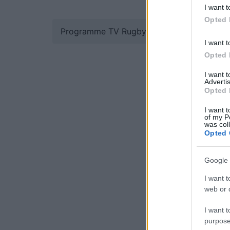
I want t
Opted 
Programme TV Rugby
>
Top 14
> Montauba
I want t
Opted 
I want 
Advertis
Opted 
I want t
of my P
was col
Opted 
Google 
I want t
web or d
I want t
purpose