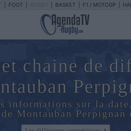
T
|
FOOT
|
RUGBY
|
BASKET
|
F1 / MOTOGP
|
HA
et chaine de di
ntauban Perpig
s informations sur la date
n de Montauban Perpignan 