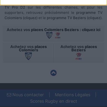
Retrouvez sur AgendaTV-Rugby.com, tout le
programme
related to security, including authentication
TV Pro D2
sur les différentes chaines, et pour les
functionality and fraud prevention, and other
supporters, retrouvez précisémment le
programme TV
user protection.
Colomiers (cliquez)
et le
programme TV Beziers (cliquez)
.
Achetez vos
places Colomiers Beziers : cliquez ici
Achetez vos
places
Achetez vos
places
Colomiers
Beziers
Nous contacter
|
Mentions Légales
|
Scores Rugby en direct