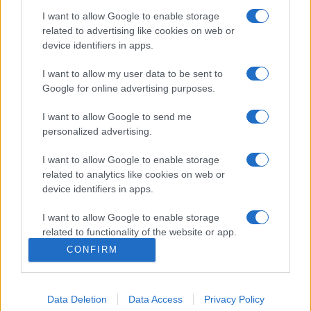
I want to allow Google to enable storage
Il existe 2 autres matchs à venir entre ces
related to advertising like cookies on web or
deux équipes :
device identifiers in apps.
Colomiers - Beziers (Vendredi 06 Novembre)
I want to allow my user data to be sent to
Beziers - Colomiers (Vendredi 15 Janvier
Google for online advertising purposes.
2027)
I want to allow Google to send me
La
diffusion TV Colomiers Beziers
aura lieu sur
personalized advertising.
CANAL+LIVE3 . Ce match de la 21e journée de
Pro D2
verra s'affronter
Colomiers
et
Beziers
, et aura lieu
I want to allow Google to enable storage
Vendredi 20 Février à 19h30. Pour vous procurer des
related to analytics like cookies on web or
device identifiers in apps.
places Colomiers Beziers
, rendez-vous chez notre
partenaire
Places-de-Rugby.com
:
cliquez ici
.
I want to allow Google to enable storage
Pour suivre l'
actu Pro D2
, n'hésitez pas à vous rendre
related to functionality of the website or app.
chez notre partenaire RezoSport.com qui sélectionne
CONFIRM
I want to allow Google to enable storage
l'actu rugby issue des meilleurs médias, et propose
related to personalization.
également les classements, calendriers et résultats.
Data Deletion
Data Access
Privacy Policy
I want to allow Google to enable storage