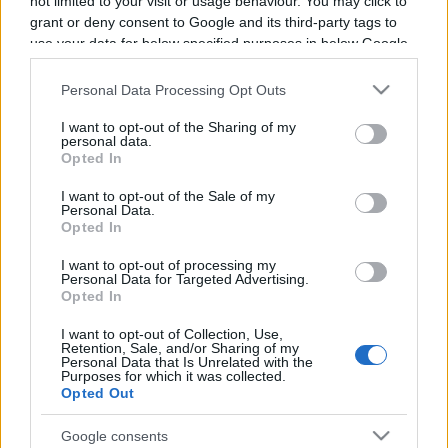
not limited to your visit or usage behaviour. You may click to
Programme TV Rugby
>
Pro D2
> Colomiers -
grant or deny consent to Google and its third-party tags to
Beziers
use your data for below specified purposes in below Google
consent section.
Personal Data Processing Opt Outs
I want to opt-out of the Sharing of my
personal data.
Opted In
I want to opt-out of the Sale of my
Personal Data.
Opted In
Vendredi 20 Février
I want to opt-out of processing my
19h30
Personal Data for Targeted Advertising.
Opted In
I want to opt-out of Collection, Use,
Retention, Sale, and/or Sharing of my
Personal Data that Is Unrelated with the
Purposes for which it was collected.
Opted Out
Google consents
Colomiers
Beziers