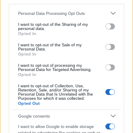
Programme TV Rugby
>
Top 14
> Lyon Ou -
consent section.
Montauban
Personal Data Processing Opt Outs
I want to opt-out of the Sharing of my
personal data.
Opted In
I want to opt-out of the Sale of my
Personal Data.
Opted In
I want to opt-out of processing my
Personal Data for Targeted Advertising.
Samedi 14 Février
Opted In
16h35
I want to opt-out of Collection, Use,
Retention, Sale, and/or Sharing of my
Personal Data that Is Unrelated with the
Purposes for which it was collected.
Opted Out
Google consents
I want to allow Google to enable storage
Lyon OU
Montauban
related to advertising like cookies on web or