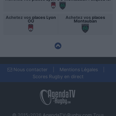
user protection.
Achetez vos
places Lyon
Achetez vos
places
OU
Montauban
Nous contacter
|
Mentions Légales
|
Scores Rugby en direct
© 2015-2026
AgendaTV-Rugby.com
Tous