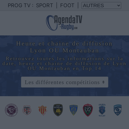
PROG TV :
SPORT
|
FOOT
|
Heure et chaine de diffusion
Lyon OU Montauban
Retrouvez toutes les informations sur la
date, heure et chaine de diffusion de Lyon
OU Montauban en Top 14