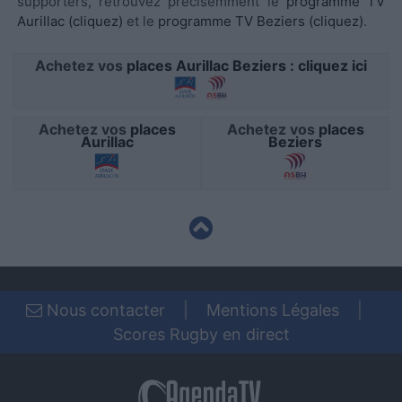
supporters, retrouvez précisémment le
programme TV
functionality and fraud prevention, and other
Aurillac (cliquez)
et le
programme TV Beziers (cliquez)
.
user protection.
Achetez vos
places Aurillac Beziers : cliquez ici
Achetez vos
places
Achetez vos
places
Aurillac
Beziers
Nous contacter
|
Mentions Légales
|
Scores Rugby en direct