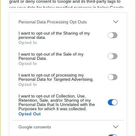
grant or deny consent to Google and its third-party tags to
Programme TV Rugby
>
Pro D2
> Aurillac - Beziers
use your data for below specified purposes in below Google
consent section.
Personal Data Processing Opt Outs
I want to opt-out of the Sharing of my
personal data.
Opted In
I want to opt-out of the Sale of my
Personal Data.
Opted In
Vendredi 12 Septembre 2025
19h30
I want to opt-out of processing my
Personal Data for Targeted Advertising.
Opted In
I want to opt-out of Collection, Use,
Retention, Sale, and/or Sharing of my
Personal Data that Is Unrelated with the
Purposes for which it was collected.
Opted Out
Google consents
Aurillac
Beziers