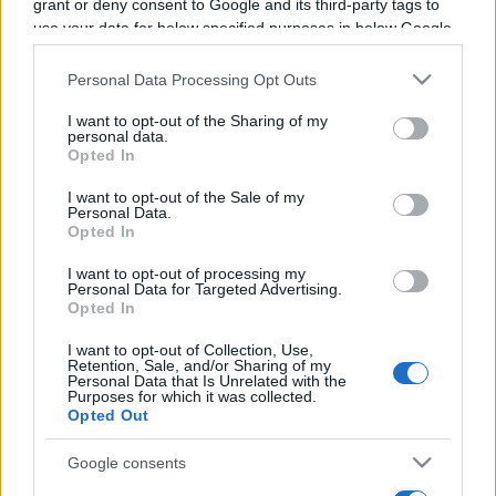
grant or deny consent to Google and its third-party tags to
Programme TV Rugby
>
Pro D2
> Aurillac - Oyonnax
use your data for below specified purposes in below Google
consent section.
Personal Data Processing Opt Outs
I want to opt-out of the Sharing of my
personal data.
Opted In
I want to opt-out of the Sale of my
Personal Data.
Opted In
Vendredi 31 Octobre 2025
19h30
I want to opt-out of processing my
Personal Data for Targeted Advertising.
Opted In
I want to opt-out of Collection, Use,
Retention, Sale, and/or Sharing of my
Personal Data that Is Unrelated with the
Purposes for which it was collected.
Opted Out
Google consents
Aurillac
Oyonnax