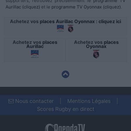
supporters, retrouvez précisémment le
programme TV
functionality and fraud prevention, and other
Aurillac (cliquez)
et le
programme TV Oyonnax (cliquez)
.
user protection.
Achetez vos
places Aurillac Oyonnax : cliquez ici
Achetez vos
places
Achetez vos
places
Aurillac
Oyonnax
Nous contacter
|
Mentions Légales
|
Scores Rugby en direct