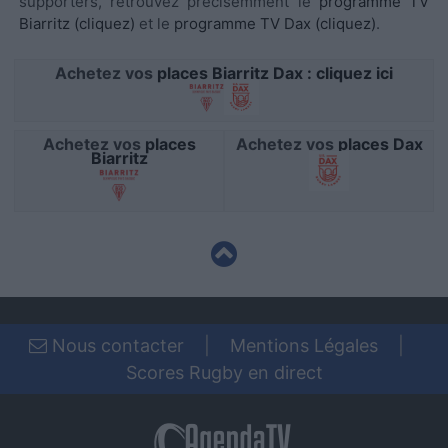
supporters, retrouvez précisémment le
programme TV
functionality and fraud prevention, and other
Biarritz (cliquez)
et le
programme TV Dax (cliquez)
.
user protection.
Achetez vos
places Biarritz Dax : cliquez ici
Achetez vos
places
Achetez vos
places Dax
Biarritz
Nous contacter
|
Mentions Légales
|
Scores Rugby en direct