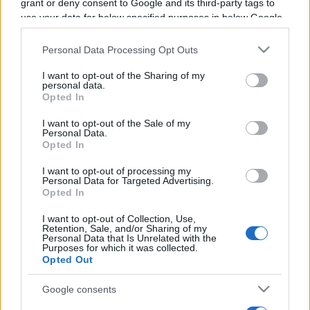
grant or deny consent to Google and its third-party tags to
Programme TV Rugby
>
Pro D2
> Biarritz - Dax
use your data for below specified purposes in below Google
consent section.
Personal Data Processing Opt Outs
I want to opt-out of the Sharing of my
personal data.
Opted In
I want to opt-out of the Sale of my
Personal Data.
Opted In
Vendredi 14 Novembre 2025
19h30
I want to opt-out of processing my
Personal Data for Targeted Advertising.
Opted In
I want to opt-out of Collection, Use,
Retention, Sale, and/or Sharing of my
Personal Data that Is Unrelated with the
Purposes for which it was collected.
Opted Out
Google consents
Biarritz
Dax