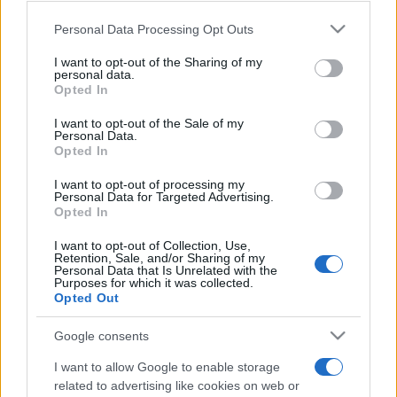
consent section.
Programme TV Rugby
>
Pro D2
> Beziers - Vannes
Personal Data Processing Opt Outs
I want to opt-out of the Sharing of my
personal data.
Opted In
I want to opt-out of the Sale of my
Personal Data.
Opted In
I want to opt-out of processing my
Personal Data for Targeted Advertising.
Jeudi 18 Décembre 2025
Opted In
21h00
I want to opt-out of Collection, Use,
Retention, Sale, and/or Sharing of my
Personal Data that Is Unrelated with the
Purposes for which it was collected.
Opted Out
Google consents
I want to allow Google to enable storage
Beziers
Vannes
related to advertising like cookies on web or