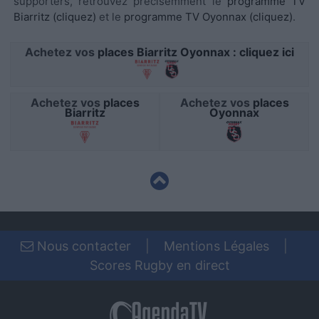
supporters, retrouvez précisémment le
programme TV
functionality and fraud prevention, and other
Biarritz (cliquez)
et le
programme TV Oyonnax (cliquez)
.
user protection.
Achetez vos
places Biarritz Oyonnax : cliquez ici
Achetez vos
places
Achetez vos
places
Biarritz
Oyonnax
Nous contacter
|
Mentions Légales
|
Scores Rugby en direct