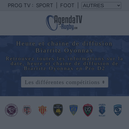
PROG TV :
SPORT
|
FOOT
|
Heure et chaine de diffusion
Biarritz Oyonnax
Retrouvez toutes les informations sur la
date, heure et chaine de diffusion de
Biarritz Oyonnax en Pro D2