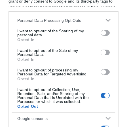
grant or deny consent to Google and its third-party tags to
Programme TV Rugby
>
Pro D2
> Biarritz - Oyonnax
use your data for below specified purposes in below Google
consent section.
Personal Data Processing Opt Outs
I want to opt-out of the Sharing of my
personal data.
Opted In
I want to opt-out of the Sale of my
Personal Data.
Opted In
Vendredi 19 Décembre 2025
21h00
I want to opt-out of processing my
Personal Data for Targeted Advertising.
Opted In
I want to opt-out of Collection, Use,
Retention, Sale, and/or Sharing of my
Personal Data that Is Unrelated with the
Purposes for which it was collected.
Opted Out
Google consents
Biarritz
Oyonnax