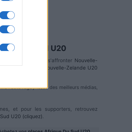
frique Du Sud U20
match de
U20
verra s'affronter
Nouvelle-
rocurer des
places Nouvelle-Zelande U20
ne l'actu rugby issue des meilleurs médias,
nes, et pour les supporters, retrouvez
Sud U20 (cliquez)
.
Achetez vos
places Afrique Du Sud U20