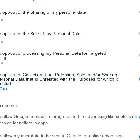
o opt-out of the Sharing of my personal data.
In
o opt-out of the Sale of my Personal Data.
lande U20 - Afrique Du Sud U20
In
to opt-out of processing my Personal Data for Targeted
ing.
In
o opt-out of Collection, Use, Retention, Sale, and/or Sharing
ersonal Data that Is Unrelated with the Purposes for which it
lected.
Out
consents
Samedi 19 Juillet 2025
o allow Google to enable storage related to advertising like cookies on
evice identifiers in apps.
20h30
o allow my user data to be sent to Google for online advertising