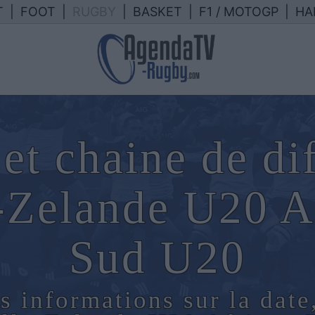
T
|
FOOT
|
RUGBY
|
BASKET
|
F1 / MOTOGP
|
HA
et chaine de di
-Zelande U20 A
Sud U20
s informations sur la date