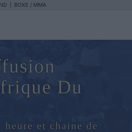
ND
|
BOXE / MMA
ffusion
frique Du
, heure et chaine de