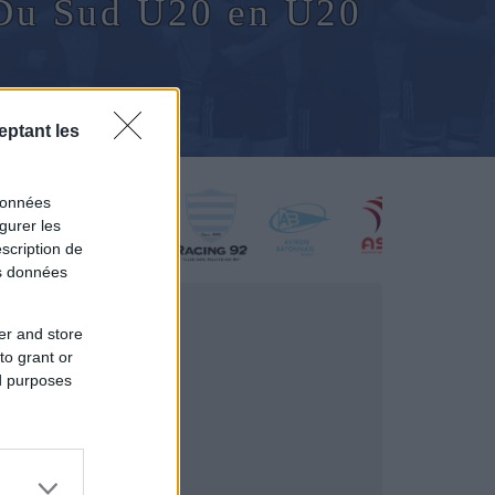
 Du Sud U20 en U20
eptant les
données
gurer les
scription de
os données
er and store
to grant or
ed purposes