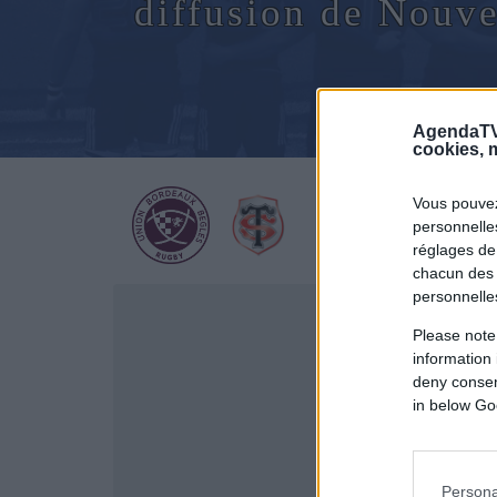
diffusion de Nouv
AgendaTV
cookies, m
Vous pouvez
personnelles
réglages de
chacun des 
personnelle
Please note
information 
deny consent
in below Go
Persona