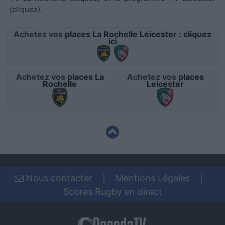
functionality and fraud prevention, and other
(cliquez)
.
user protection.
Achetez vos
places La Rochelle Leicester : cliquez
ici
Achetez vos
places La
Achetez vos
places
Rochelle
Leicester
Nous contacter
|
Mentions Légales
|
Scores Rugby en direct