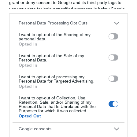
grant or deny consent to Google and its third-party tags to
Programme TV Rugby
>
Champions Cup
> La
use your data for below specified purposes in below Google
Rochelle - Leicester
consent section.
Personal Data Processing Opt Outs
I want to opt-out of the Sharing of my
personal data.
Opted In
I want to opt-out of the Sale of my
Personal Data.
Opted In
Samedi 06 Décembre 2025
I want to opt-out of processing my
Personal Data for Targeted Advertising.
18h30
Opted In
I want to opt-out of Collection, Use,
Retention, Sale, and/or Sharing of my
Personal Data that Is Unrelated with the
Purposes for which it was collected.
Opted Out
Google consents
La Rochelle
Leicester