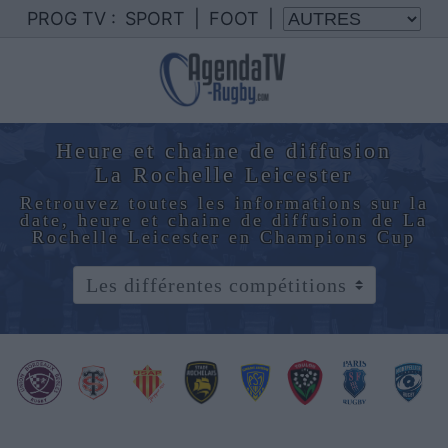
PROG TV :
SPORT
|
FOOT
|
Heure et chaine de diffusion
La Rochelle Leicester
Retrouvez toutes les informations sur la
date, heure et chaine de diffusion de La
Rochelle Leicester en Champions Cup