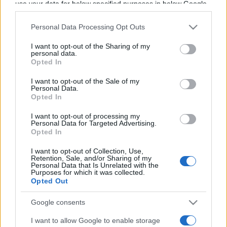
use your data for below specified purposes in below Google
Programme TV Rugby
>
Champions Cup
>
consent section.
Harlequins - Bayonne
Personal Data Processing Opt Outs
I want to opt-out of the Sharing of my
personal data.
Opted In
I want to opt-out of the Sale of my
Personal Data.
Opted In
I want to opt-out of processing my
Personal Data for Targeted Advertising.
Dimanche 14 Décembre 2025
Opted In
14h00
I want to opt-out of Collection, Use,
Retention, Sale, and/or Sharing of my
Personal Data that Is Unrelated with the
Purposes for which it was collected.
Opted Out
Google consents
I want to allow Google to enable storage
Harlequins
Bayonne