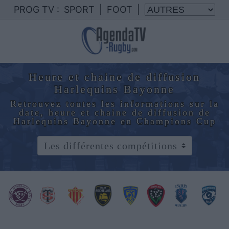
PROG TV :
SPORT
|
FOOT
|
Heure et chaine de diffusion
Harlequins Bayonne
Retrouvez toutes les informations sur la
date, heure et chaine de diffusion de
Harlequins Bayonne en Champions Cup