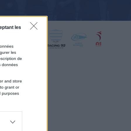
eptant les
données
gurer les
scription de
os données
er and store
to grant or
ed purposes