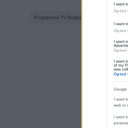
I want t
Opted 
Programme TV Rugby
>
Challenge Cup
> D
I want t
Opted 
I want 
Advertis
Opted 
I want t
of my P
was col
Opted 
Google 
I want t
web or d
I want t
purpose