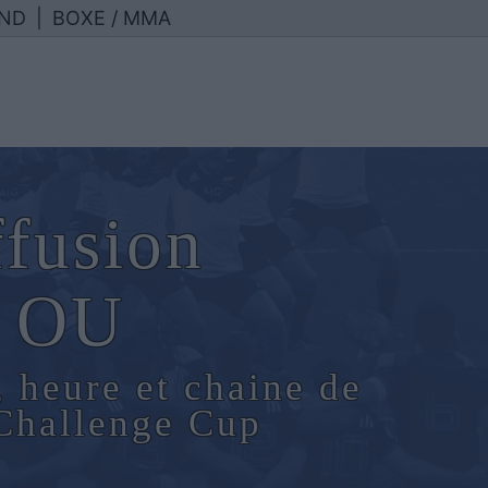
ND
|
BOXE / MMA
ffusion
n OU
, heure et chaine de
Challenge Cup