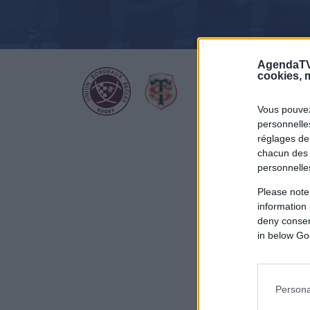
AgendaTV
cookies, m
Vous pouvez
personnelles
réglages de
chacun des 
personnelle
Please note
information 
deny consent
in below Go
Persona