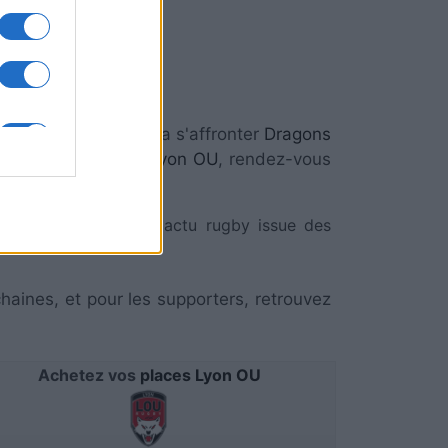
Lyon OU
e
Challenge Cup
verra s'affronter
Dragons
aces Dragons RFC Lyon OU
, rendez-vous
om qui sélectionne l'actu rugby issue des
chaines, et pour les supporters, retrouvez
Achetez vos
places Lyon OU