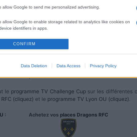
to allow Google to send me personalized advertising.
o allow Google to enable storage related to analytics like cookies on
evice identifiers in apps.
ra lieu sur BEIN SPORTS . Ce match de la 2e journée d
o allow Google to enable storage related to functionality of the website
CONFIRM
 14 Décembre 2025 à 16h15. Pour vous procurer des
pl
com
:
cliquez ici
.
o allow Google to enable storage related to personalization.
Data Deletion
Data Access
Privacy Policy
tez pas à vous rendre chez notre partenaire RezoSport.c
o allow Google to enable storage related to security, including
classements, calendriers et résultats.
cation functionality and fraud prevention, and other user protection.
ut le
programme TV Challenge Cup
sur les différentes 
RFC (cliquez)
et le
programme TV Lyon OU (cliquez)
.
U :
Achetez vos
places Dragons RFC