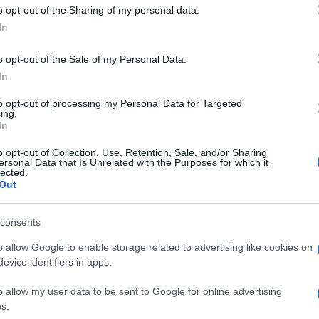
o opt-out of the Sharing of my personal data.
In
ragons Rfc - Lyon Ou
o opt-out of the Sale of my Personal Data.
In
to opt-out of processing my Personal Data for Targeted
ing.
In
o opt-out of Collection, Use, Retention, Sale, and/or Sharing
ersonal Data that Is Unrelated with the Purposes for which it
lected.
Out
Dimanche 14 Décembre 2025
consents
16h15
o allow Google to enable storage related to advertising like cookies on
evice identifiers in apps.
o allow my user data to be sent to Google for online advertising
s.