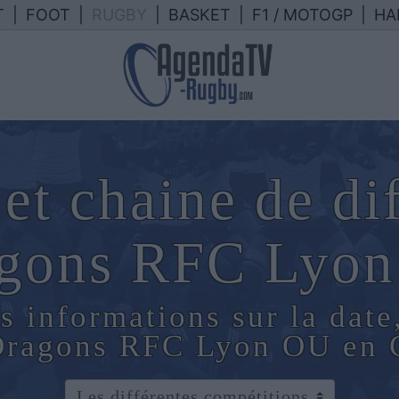
T
|
FOOT
|
RUGBY
|
BASKET
|
F1 / MOTOGP
|
HA
et chaine de di
gons RFC Lyo
s informations sur la date
 Dragons RFC Lyon OU en 