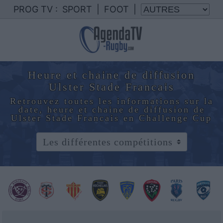
PROG TV :
SPORT
|
FOOT
|
Heure et chaine de diffusion
Ulster Stade Francais
Retrouvez toutes les informations sur la
date, heure et chaine de diffusion de
Ulster Stade Francais en Challenge Cup