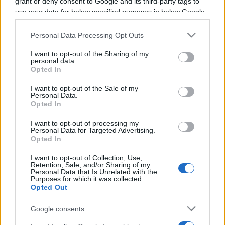
grant or deny consent to Google and its third-party tags to
Programme TV Rugby
>
Challenge Cup
> Ulster -
use your data for below specified purposes in below Google
Stade Francais
consent section.
Personal Data Processing Opt Outs
I want to opt-out of the Sharing of my
personal data.
Opted In
I want to opt-out of the Sale of my
Personal Data.
Opted In
I want to opt-out of processing my
Samedi 17 Janvier
Personal Data for Targeted Advertising.
14h00
Opted In
I want to opt-out of Collection, Use,
Retention, Sale, and/or Sharing of my
Personal Data that Is Unrelated with the
Purposes for which it was collected.
Opted Out
Google consents
Ulster
Stade