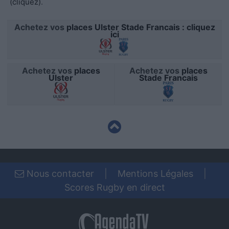
(cliquez)
.
functionality and fraud prevention, and other
user protection.
Achetez vos
places Ulster Stade Francais : cliquez
ici
Achetez vos
places
Achetez vos
places
Ulster
Stade Francais
Nous contacter
|
Mentions Légales
|
Scores Rugby en direct