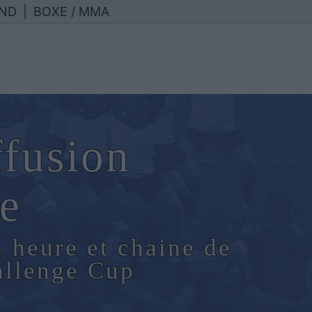
ND
|
BOXE / MMA
ffusion
e
, heure et chaine de
allenge Cup