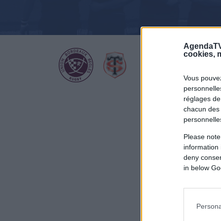
AgendaTV
cookies, m
Vous pouvez
personnelles
réglages de
chacun des 
personnelle
Please note
information 
deny consent
in below Go
Persona