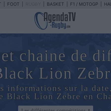
T
|
FOOT
|
RUGBY
|
BASKET
|
F1 / MOTOGP
|
HA
et chaine de di
Black Lion Zebr
s informations sur la date
de Black Lion Zebre en Ch