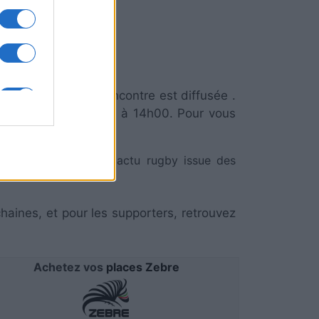
Zebre
mmuniquer si la rencontre est diffusée .
ieu Samedi 17 Janvier à 14h00. Pour vous
:
cliquez ici
.
om qui sélectionne l'actu rugby issue des
chaines, et pour les supporters, retrouvez
Achetez vos
places Zebre