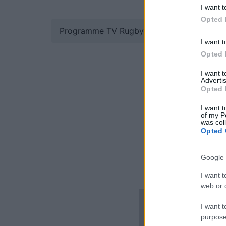
I want t
Opted 
Programme TV Rugby
>
Challenge Cup
> B
I want t
Opted 
I want 
Advertis
Opted 
I want t
of my P
was col
Opted 
Google 
I want t
web or d
I want t
purpose