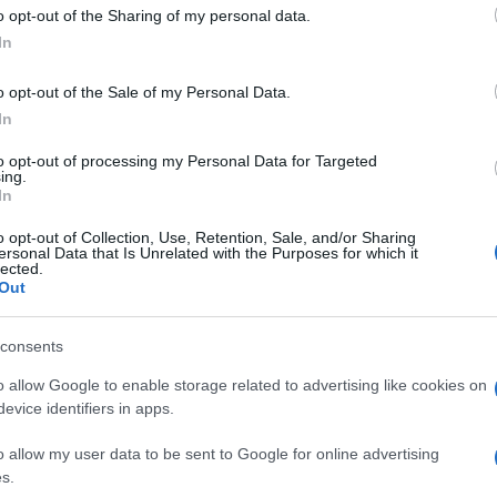
o opt-out of the Sharing of my personal data.
In
lack Lion - Zebre
o opt-out of the Sale of my Personal Data.
In
to opt-out of processing my Personal Data for Targeted
ing.
In
o opt-out of Collection, Use, Retention, Sale, and/or Sharing
ersonal Data that Is Unrelated with the Purposes for which it
lected.
Out
Samedi 17 Janvier
consents
14h00
o allow Google to enable storage related to advertising like cookies on
evice identifiers in apps.
o allow my user data to be sent to Google for online advertising
s.