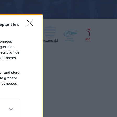
eptant les
données
gurer les
scription de
os données
er and store
to grant or
ed purposes