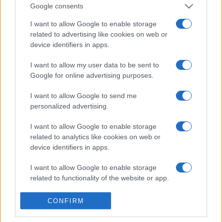
Google consents
Il existe 3 autres matchs à venir entre ces
I want to allow Google to enable storage
deux équipes :
related to advertising like cookies on web or
device identifiers in apps.
Bayonne - Toulouse (Vendredi 28 Août)
Toulouse - Bayonne (Samedi 10 Octobre)
I want to allow my user data to be sent to
Bayonne - Toulouse (Samedi 02 Janvier 2027)
Google for online advertising purposes.
La
diffusion TV Bayonne Toulouse
aura lieu sur TWITCH .
I want to allow Google to send me
Ce match de
Amical
verra s'affronter
Bayonne
et
personalized advertising.
Toulouse
, et aura lieu Jeudi 28 Août 2025 à 19h30. Pour
vous procurer des
places Bayonne Toulouse
, rendez-
I want to allow Google to enable storage
vous chez notre partenaire
Places-de-Rugby.com
:
related to analytics like cookies on web or
cliquez ici
.
device identifiers in apps.
Pour suivre l'
actu Amical
, n'hésitez pas à vous rendre
I want to allow Google to enable storage
chez notre partenaire RezoSport.com qui sélectionne
related to functionality of the website or app.
l'actu rugby issue des meilleurs médias, et propose
I want to allow Google to enable storage
CONFIRM
également les classements, calendriers et résultats.
related to personalization.
Nous vous conseillons également le site dédié à l'
actu