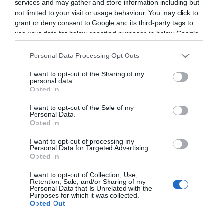
services and may gather and store information including but
Programme TV Rugby
>
Amical
> Bayonne -
not limited to your visit or usage behaviour. You may click to
Toulouse
grant or deny consent to Google and its third-party tags to
use your data for below specified purposes in below Google
consent section.
Personal Data Processing Opt Outs
I want to opt-out of the Sharing of my
personal data.
Opted In
I want to opt-out of the Sale of my
Personal Data.
Jeudi 28 Août 2025
Opted In
19h30
I want to opt-out of processing my
Personal Data for Targeted Advertising.
Opted In
I want to opt-out of Collection, Use,
Retention, Sale, and/or Sharing of my
Personal Data that Is Unrelated with the
Purposes for which it was collected.
Opted Out
Bayonne
Toulouse