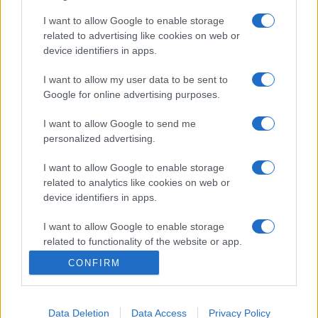
Bristol
Newcastle
I want to allow Google to enable storage
Red Bulls
related to advertising like cookies on web or
device identifiers in apps.
La
diffusion TV Bristol Newcastle Red Bulls
n'est pas
(encore ?) connue, nous ne manquerons pas de la
I want to allow my user data to be sent to
communiquer si la rencontre est diffusée . Ce match de
Google for online advertising purposes.
Premiership
verra s'affronter
Bristol
et
Newcastle Red
Bulls
, et aura lieu Samedi 27 Décembre 2025 à 16h00.
I want to allow Google to send me
personalized advertising.
Pour vous procurer des
places Bristol Newcastle Red
Bulls
, rendez-vous chez notre partenaire
Places-de-
I want to allow Google to enable storage
Rugby.com
:
cliquez ici
.
related to analytics like cookies on web or
device identifiers in apps.
Pour suivre l'
actu Premiership
, n'hésitez pas à vous
rendre chez notre partenaire RezoSport.com qui
I want to allow Google to enable storage
sélectionne l'actu rugby issue des meilleurs médias,
related to functionality of the website or app.
et propose également les classements, calendriers et
CONFIRM
résultats.
I want to allow Google to enable storage
related to personalization.
Retrouvez sur AgendaTV-Rugby.com, tout le
programme
Data Deletion
Data Access
Privacy Policy
I want to allow Google to enable storage
TV Premiership
sur les différentes chaines, et pour les