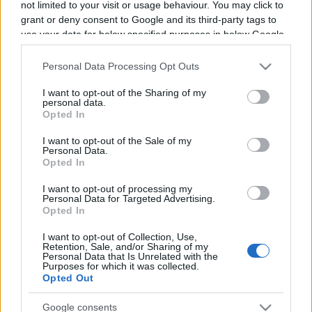
not limited to your visit or usage behaviour. You may click to
grant or deny consent to Google and its third-party tags to
Programme TV Rugby
>
Premiership
> Bristol -
use your data for below specified purposes in below Google
Newcastle Red Bulls
consent section.
Personal Data Processing Opt Outs
I want to opt-out of the Sharing of my
personal data.
Opted In
I want to opt-out of the Sale of my
Personal Data.
Opted In
Samedi 27 Décembre 2025
I want to opt-out of processing my
Personal Data for Targeted Advertising.
16h00
Opted In
I want to opt-out of Collection, Use,
Retention, Sale, and/or Sharing of my
Personal Data that Is Unrelated with the
Purposes for which it was collected.
Opted Out
Google consents