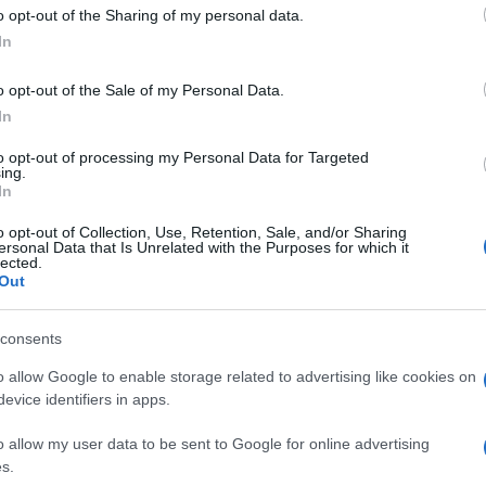
o opt-out of the Sharing of my personal data.
In
mpionship
> Bulls - Zebre
o opt-out of the Sale of my Personal Data.
In
to opt-out of processing my Personal Data for Targeted
ing.
In
o opt-out of Collection, Use, Retention, Sale, and/or Sharing
ersonal Data that Is Unrelated with the Purposes for which it
lected.
Out
Samedi 09 Mai
consents
13h45
o allow Google to enable storage related to advertising like cookies on
evice identifiers in apps.
o allow my user data to be sent to Google for online advertising
s.