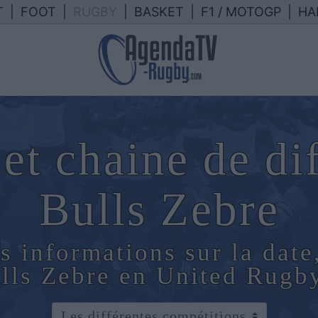
T
|
FOOT
|
RUGBY
|
BASKET
|
F1 / MOTOGP
|
HA
et chaine de di
Bulls Zebre
s informations sur la date
ulls Zebre en United Rug