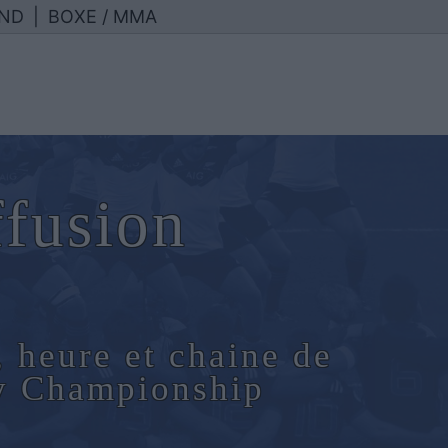
ND
|
BOXE / MMA
ffusion
, heure et chaine de
by Championship