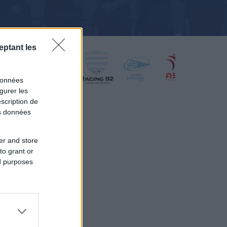
eptant les
données
gurer les
scription de
os données
er and store
to grant or
ed purposes