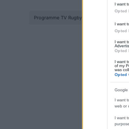
I want t
Opted 
Programme TV Rugby
>
United Rugby Cha
I want t
Opted 
I want 
Advertis
Opted 
I want t
of my P
was col
Opted 
Google 
I want t
web or d
I want t
purpose