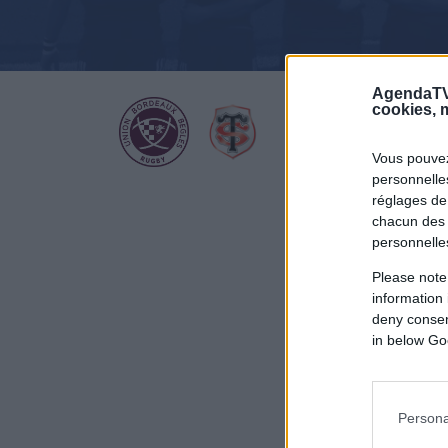
AgendaTV
cookies, m
Vous pouvez
personnelles
réglages de
chacun des 
personnelle
Please note
information 
deny consent
in below Go
Persona