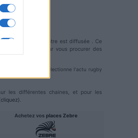
Zebre
iquer si la rencontre est diffusée . Ce
09 Mai à 13h45. Pour vous procurer des
RezoSport.com qui sélectionne l'actu rugby
ur les différentes chaines, et pour les
cliquez)
.
Achetez vos
places Zebre