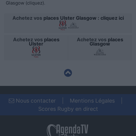
Glasgow (cliquez)
.
functionality and fraud prevention, and other
user protection.
Achetez vos
places Ulster Glasgow : cliquez ici
Achetez vos
places
Achetez vos
places
Ulster
Glasgow
Nous contacter
|
Mentions Légales
|
Scores Rugby en direct