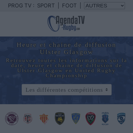
PROG TV :
SPORT
|
FOOT
|
Heure et chaine de diffusion
Ulster Glasgow
Retrouvez toutes les informations sur la
date, heure et chaine de diffusion de
Ulster Glasgow en United Rugby
Championship