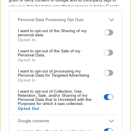
use your data for below specified purposes in below Google
Programme TV Rugby
>
United Rugby Championship
consent section.
> Ulster - Glasgow
Personal Data Processing Opt Outs
I want to opt-out of the Sharing of my
personal data.
Opted In
I want to opt-out of the Sale of my
Personal Data.
Opted In
I want to opt-out of processing my
Personal Data for Targeted Advertising.
Vendredi 15 Mai
Opted In
20h45
I want to opt-out of Collection, Use,
Retention, Sale, and/or Sharing of my
Personal Data that Is Unrelated with the
Purposes for which it was collected.
Opted Out
Google consents