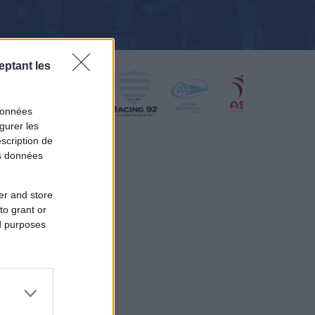
eptant les
données
gurer les
scription de
os données
er and store
to grant or
ed purposes