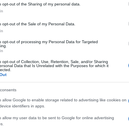
o opt-out of the Sharing of my personal data.
In
mpionship
> Scarlets - Munster
o opt-out of the Sale of my Personal Data.
In
to opt-out of processing my Personal Data for Targeted
ing.
In
o opt-out of Collection, Use, Retention, Sale, and/or Sharing
ersonal Data that Is Unrelated with the Purposes for which it
lected.
Out
Samedi 27 Septembre 2025
consents
18h30
o allow Google to enable storage related to advertising like cookies on
evice identifiers in apps.
o allow my user data to be sent to Google for online advertising
s.