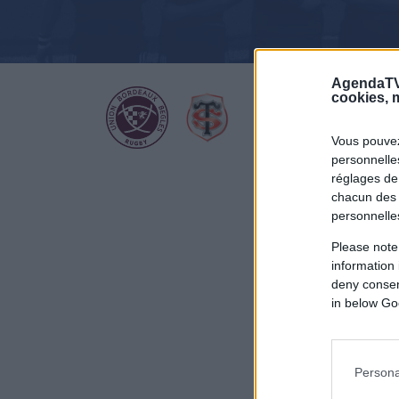
AgendaTV
cookies, m
Vous pouvez
personnelles
réglages de
chacun des 
personnelle
Please note
information 
deny consent
in below Go
Persona