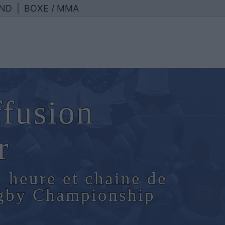
ND
|
BOXE / MMA
ffusion
r
, heure et chaine de
ugby Championship