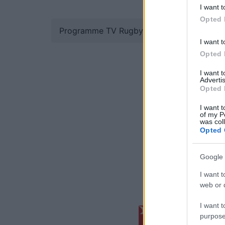
I want t
Opted 
Programme TV Rugby
>
United Rugby Cha
I want t
Opted 
I want 
Advertis
Opted 
I want t
of my P
was col
Opted 
Google 
I want t
web or d
I want t
purpose