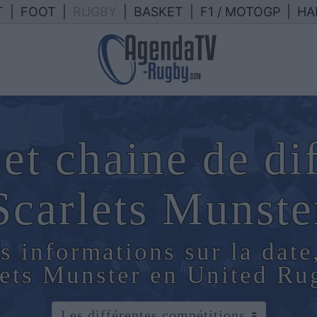
T
|
FOOT
|
RUGBY
|
BASKET
|
F1 / MOTOGP
|
HA
et chaine de di
Scarlets Munste
s informations sur la date
rlets Munster en United R