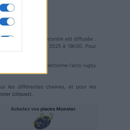
Munster
mmuniquer si la rencontre est diffusée .
Samedi 27 Septembre 2025 à 18h30. Pour
.com
:
cliquez ici
.
RezoSport.com qui sélectionne l'actu rugby
ur les différentes chaines, et pour les
ter (cliquez)
.
Achetez vos
places Munster