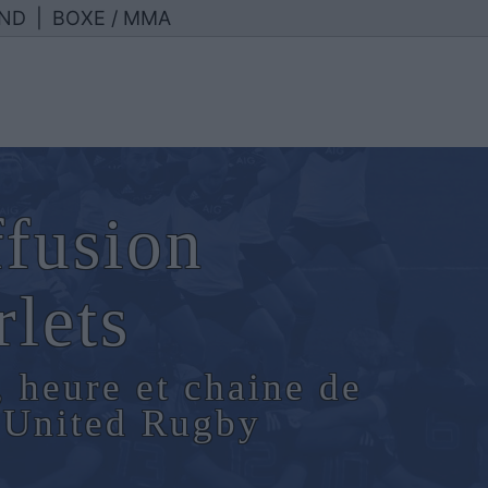
ND
|
BOXE / MMA
ffusion
rlets
, heure et chaine de
n United Rugby