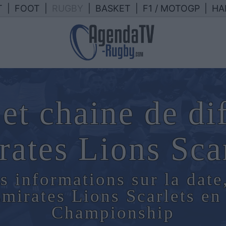
T
|
FOOT
|
RUGBY
|
BASKET
|
F1 / MOTOGP
|
HA
et chaine de di
ates Lions Sca
s informations sur la date
Emirates Lions Scarlets e
Championship