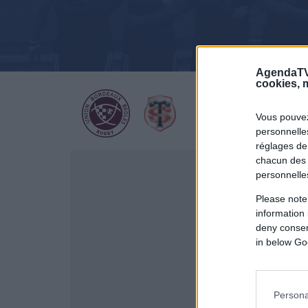
AgendaTV
cookies, m
Vous pouvez
personnelles
réglages de
chacun des 
personnelle
Please note
information 
deny consent
in below Go
Persona