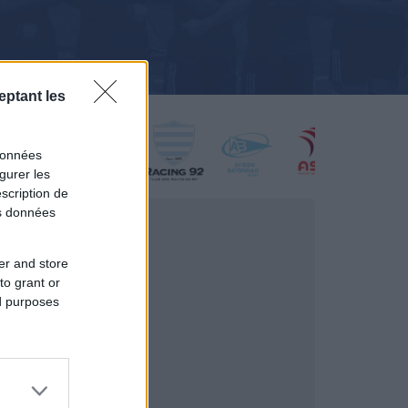
eptant les
données
gurer les
scription de
os données
er and store
to grant or
ed purposes