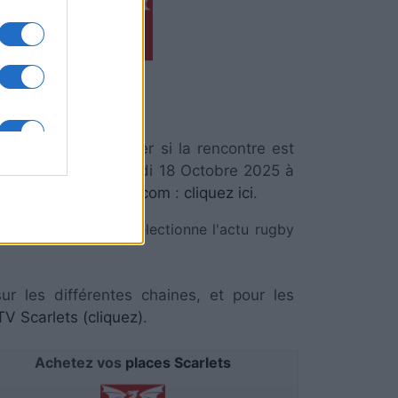
Scarlets
 de la communiquer si la rencontre est
s
, et aura lieu Samedi 18 Octobre 2025 à
re
Places-de-Rugby.com
:
cliquez ici
.
RezoSport.com qui sélectionne l'actu rugby
ur les différentes chaines, et pour les
 Scarlets (cliquez)
.
Achetez vos
places Scarlets