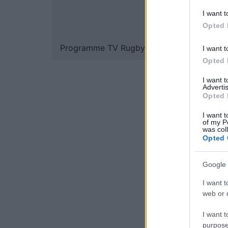
I want t
Opted 
Programme TV Rugby
>
United Rugby Cha
I want t
Opted 
I want 
Advertis
Opted 
I want t
of my P
was col
Opted 
Google 
I want t
web or d
I want t
purpose