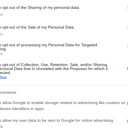
o opt-out of the Sharing of my personal data.
In
mpionship
> Emirates Lions - Scarlets
o opt-out of the Sale of my Personal Data.
In
to opt-out of processing my Personal Data for Targeted
ing.
In
o opt-out of Collection, Use, Retention, Sale, and/or Sharing
ersonal Data that Is Unrelated with the Purposes for which it
lected.
Out
consents
Samedi 18 Octobre 2025
o allow Google to enable storage related to advertising like cookies on
13h45
evice identifiers in apps.
o allow my user data to be sent to Google for online advertising
s.