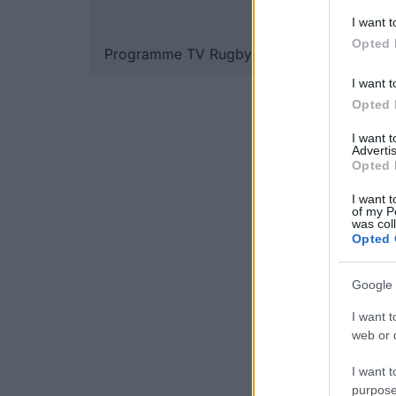
I want t
Opted 
Programme TV Rugby
>
Feminines
> France 
I want t
Opted 
I want 
Advertis
Opted 
I want t
of my P
was col
Opted 
Google 
I want t
web or d
I want t
purpose