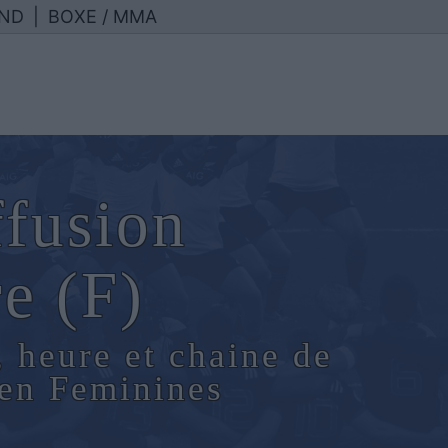
ND
|
BOXE / MMA
ffusion
e (F)
, heure et chaine de
 en Feminines