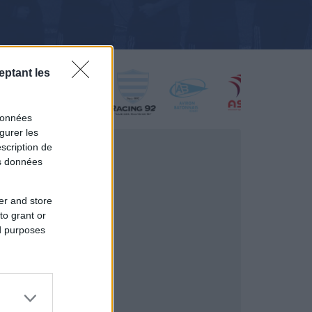
eptant les
données
gurer les
scription de
os données
er and store
to grant or
ed purposes