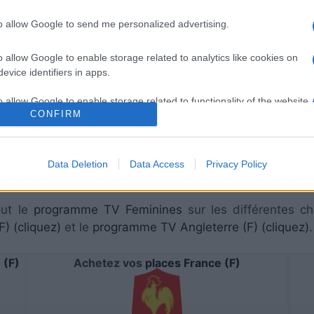
to allow Google to send me personalized advertising.
o allow Google to enable storage related to analytics like cookies on
evice identifiers in apps.
aura lieu sur FRANCE4 . Ce match de
Feminines
verra 
o allow Google to enable storage related to functionality of the website
5. Pour vous procurer des
places France (F) Angleterre
CONFIRM
o allow Google to enable storage related to personalization.
s à vous rendre chez notre partenaire RezoSport.com qui s
Data Deletion
Data Access
Privacy Policy
s, calendriers et résultats.
o allow Google to enable storage related to security, including
cation functionality and fraud prevention, and other user protection.
out le
programme TV Feminines
sur les différentes ch
) (cliquez)
et le
programme TV Angleterre (F) (cliquez)
.
 (F)
Achetez vos
places France (F)