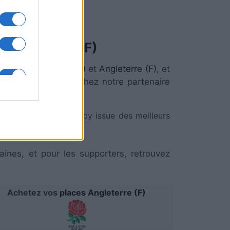
Angleterre (F)
s'affronter
France (F)
et
Angleterre (F)
, et
 (F)
, rendez-vous chez notre partenaire
électionne l'actu rugby issue des meilleurs
aines, et pour les supporters, retrouvez
Achetez vos
places Angleterre (F)