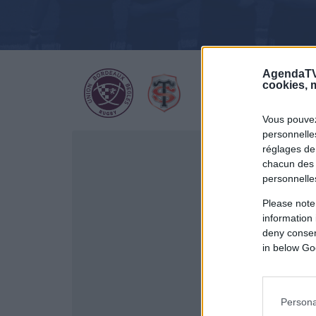
AgendaTV
cookies, m
Vous pouvez
personnelles
réglages de
chacun des 
personnelle
Please note
information 
deny consent
in below Go
Persona