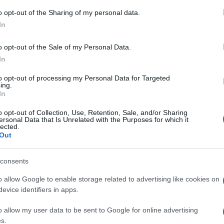
o opt-out of the Sharing of my personal data.
In
(f) - Angleterre (f)
o opt-out of the Sale of my Personal Data.
In
to opt-out of processing my Personal Data for Targeted
ing.
In
o opt-out of Collection, Use, Retention, Sale, and/or Sharing
ersonal Data that Is Unrelated with the Purposes for which it
lected.
Out
Samedi 09 Août 2025
consents
21h05
o allow Google to enable storage related to advertising like cookies on
evice identifiers in apps.
o allow my user data to be sent to Google for online advertising
s.