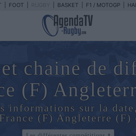
T
|
FOOT
|
RUGBY
|
BASKET
|
F1 / MOTOGP
|
HA
et chaine de di
ce (F) Angleterr
s informations sur la date
 France (F) Angleterre (F)