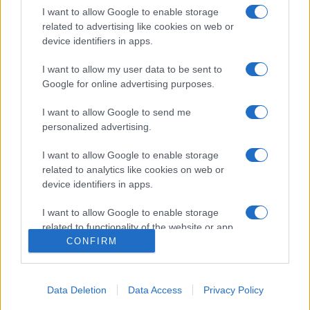
Afrique Du
Pays de
I want to allow Google to enable storage
related to advertising like cookies on web or
Sud
Galles
device identifiers in apps.
La
diffusion TV Afrique Du Sud Pays de Galles
aura lieu
I want to allow my user data to be sent to
sur TF1 . Ce match de la 3e journée de
Nations
Google for online advertising purposes.
Championship
verra s'affronter
Afrique Du Sud
et
Pays de
Galles
, et aura lieu Samedi 18 Juillet à 17h40. Pour vous
I want to allow Google to send me
procurer des
places Afrique Du Sud Pays de Galles
,
personalized advertising.
rendez-vous chez notre partenaire
Places-de-Rugby.com
:
cliquez ici
.
I want to allow Google to enable storage
related to analytics like cookies on web or
Pour suivre l'
actu Nations Championship
, n'hésitez
device identifiers in apps.
pas à vous rendre chez notre partenaire
RezoSport.com qui sélectionne l'actu rugby issue des
I want to allow Google to enable storage
related to functionality of the website or app.
meilleurs médias, et propose également les
CONFIRM
classements, calendriers et résultats.
I want to allow Google to enable storage
related to personalization.
Retrouvez sur AgendaTV-Rugby.com, tout le
programme
Data Deletion
Data Access
Privacy Policy
TV Nations Championship
sur les différentes chaines, et
I want to allow Google to enable storage
pour les supporters, retrouvez précisémment le