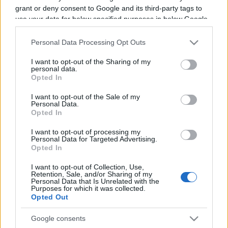
grant or deny consent to Google and its third-party tags to
Programme TV Rugby
>
Nations Championship
>
use your data for below specified purposes in below Google
consent section.
Afrique Du Sud - Pays De Galles
Personal Data Processing Opt Outs
I want to opt-out of the Sharing of my
personal data.
Opted In
I want to opt-out of the Sale of my
Personal Data.
Opted In
I want to opt-out of processing my
Samedi 18 Juillet
Personal Data for Targeted Advertising.
17h40
Opted In
I want to opt-out of Collection, Use,
Retention, Sale, and/or Sharing of my
Personal Data that Is Unrelated with the
Purposes for which it was collected.
Opted Out
Google consents