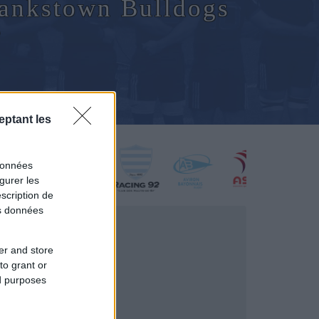
Bankstown Bulldogs
e
eptant les
données
gurer les
scription de
os données
er and store
to grant or
ed purposes