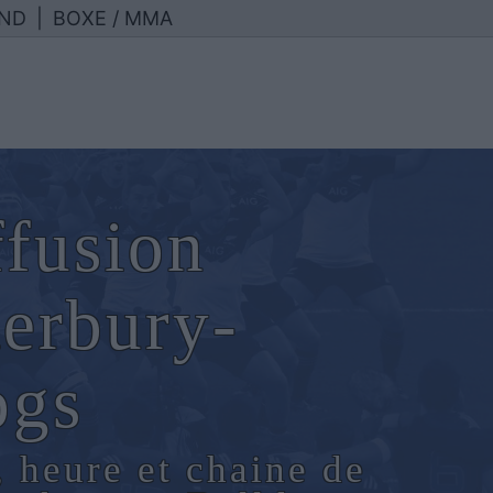
ND
|
BOXE / MMA
ffusion
erbury-
ogs
, heure et chaine de