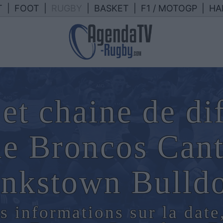
T
|
FOOT
|
RUGBY
|
BASKET
|
F1 / MOTOGP
|
HA
et chaine de di
ne Broncos Cant
nkstown Bulld
s informations sur la date