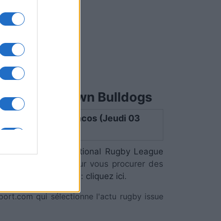
ury-Bankstown Bulldogs
gs - Brisbane Broncos (Jeudi 03
S . Ce match de
National Rugby League
24 Avril à 12h00. Pour vous procurer des
aces-de-Rugby.com
:
cliquez ici
.
port.com qui sélectionne l'actu rugby issue