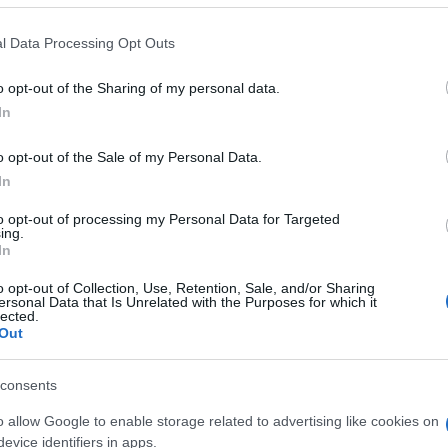
l Data Processing Opt Outs
o opt-out of the Sharing of my personal data.
In
o opt-out of the Sale of my Personal Data.
eague
> Brisbane Broncos-canterbury - Bankstown Bulldogs
In
to opt-out of processing my Personal Data for Targeted
ing.
In
o opt-out of Collection, Use, Retention, Sale, and/or Sharing
ersonal Data that Is Unrelated with the Purposes for which it
lected.
Out
consents
Vendredi 24 Avril
o allow Google to enable storage related to advertising like cookies on
12h00
evice identifiers in apps.