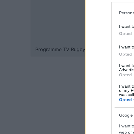
Persona
I want t
Opted 
I want t
Programme TV Rugby
>
National Rugby L
Opted 
I want 
Advertis
Opted 
I want t
of my P
was col
Opted 
Google 
I want t
web or d