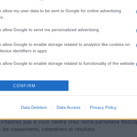
o allow my user data to be sent to Google for online advertising
s.
to allow Google to send me personalized advertising.
o allow Google to enable storage related to analytics like cookies on
evice identifiers in apps.
s
Canterb
o allow Google to enable storage related to functionality of the website
ntre ces deux équipes :
Canterbury-Bankstown Bulldo
Septembre)
o allow Google to enable storage related to personalization.
CONFIRM
erbury-Bankstown Bulldogs
aura lieu sur BEIN SPORT
o allow Google to enable storage related to security, including
nterbury-Bankstown Bulldogs
, et aura lieu Vendredi 
cation functionality and fraud prevention, and other user protection.
Data Deletion
Data Access
Privacy Policy
nkstown Bulldogs
, rendez-vous chez notre partenaire
Pl
, n'hésitez pas à vous rendre chez notre partenaire RezoS
les classements, calendriers et résultats.