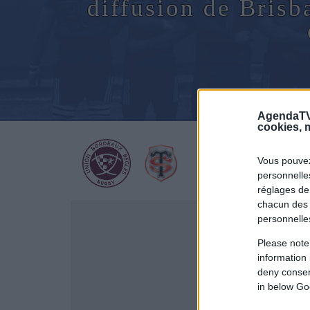
diffusion de Bris
AgendaTV
cookies, m
Vous pouvez
personnelles
réglages de
chacun des 
personnelle
Please note
information 
deny consent
in below Go