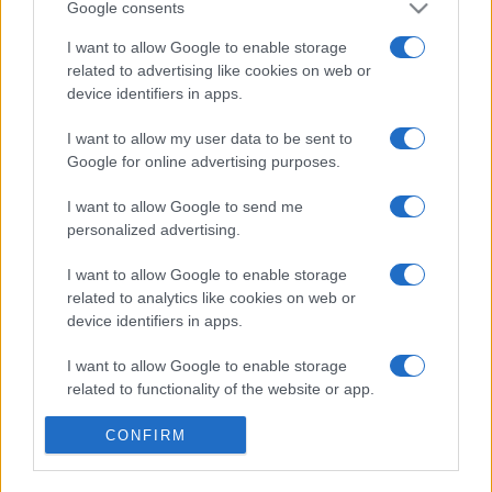
Google consents
Dolphins
Sydney
I want to allow Google to enable storage
Roosters
related to advertising like cookies on web or
device identifiers in apps.
Il existe 1 autre match à venir entre ces deux
équipes :
Sydney Roosters - Dolphins (Samedi
I want to allow my user data to be sent to
29 Août)
Google for online advertising purposes.
La
diffusion TV Dolphins Sydney Roosters
aura lieu sur
I want to allow Google to send me
BEIN SPORTS . Ce match de
National Rugby League
verra
personalized advertising.
s'affronter
Dolphins
et
Sydney Roosters
, et aura lieu
Vendredi 12 Juin à 12h00. Pour vous procurer des
places
I want to allow Google to enable storage
Dolphins Sydney Roosters
, rendez-vous chez notre
related to analytics like cookies on web or
partenaire
Places-de-Rugby.com
:
cliquez ici
.
device identifiers in apps.
Pour suivre l'
actu National Rugby League
, n'hésitez
I want to allow Google to enable storage
related to functionality of the website or app.
pas à vous rendre chez notre partenaire
RezoSport.com qui sélectionne l'actu rugby issue des
I want to allow Google to enable storage
CONFIRM
meilleurs médias, et propose également les
related to personalization.
classements, calendriers et résultats.