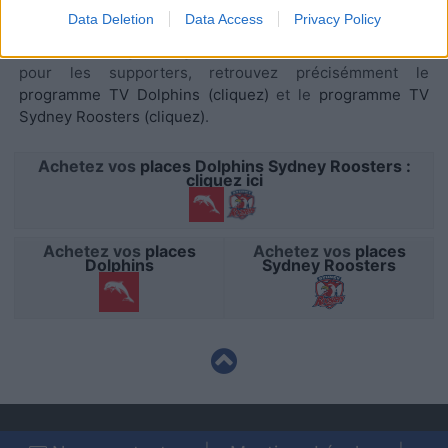
I want to allow Google to enable storage
Data Deletion
Data Access
Privacy Policy
Retrouvez sur AgendaTV-Rugby.com, tout le
programme
related to security, including authentication
TV National Rugby League
sur les différentes chaines, et
functionality and fraud prevention, and other
pour les supporters, retrouvez précisémment le
user protection.
programme TV Dolphins (cliquez)
et le
programme TV
Sydney Roosters (cliquez)
.
Achetez vos
places Dolphins Sydney Roosters :
cliquez ici
Achetez vos
places
Achetez vos
places
Dolphins
Sydney Roosters