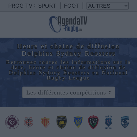
PROG TV :
SPORT
|
FOOT
|
Heure et chaine de diffusion
Dolphins Sydney Roosters
Retrouvez toutes les informations sur la
date, heure et chaine de diffusion de
Dolphins Sydney Roosters en National
Rugby League