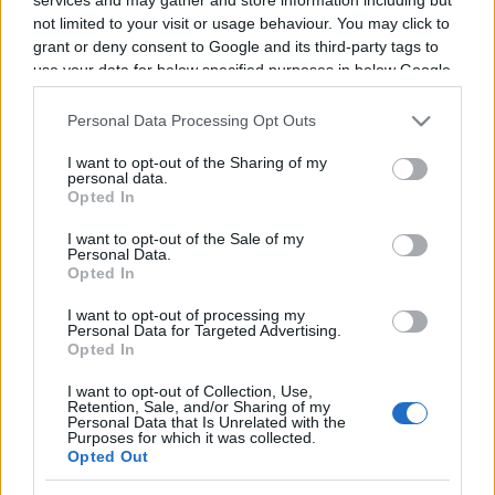
not limited to your visit or usage behaviour. You may click to
Programme TV Rugby
>
National Rugby League
>
grant or deny consent to Google and its third-party tags to
Dolphins - Sydney Roosters
use your data for below specified purposes in below Google
consent section.
Personal Data Processing Opt Outs
I want to opt-out of the Sharing of my
personal data.
Opted In
I want to opt-out of the Sale of my
Personal Data.
Opted In
Vendredi 12 Juin
I want to opt-out of processing my
12h00
Personal Data for Targeted Advertising.
Opted In
I want to opt-out of Collection, Use,
Retention, Sale, and/or Sharing of my
Personal Data that Is Unrelated with the
Purposes for which it was collected.
Opted Out