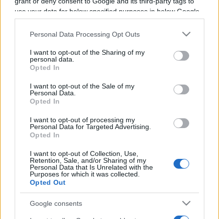
grant or deny consent to Google and its third-party tags to
Programme TV Rugby
>
Six Nations
> Ecosse - Pays
use your data for below specified purposes in below Google
De Galles
consent section.
Personal Data Processing Opt Outs
I want to opt-out of the Sharing of my
personal data.
Opted In
I want to opt-out of the Sale of my
Personal Data.
Opted In
I want to opt-out of processing my
Samedi 13 Février 2027
Personal Data for Targeted Advertising.
17h40
Opted In
I want to opt-out of Collection, Use,
Retention, Sale, and/or Sharing of my
Personal Data that Is Unrelated with the
Purposes for which it was collected.
Opted Out
Google consents
Ecosse
Pays de