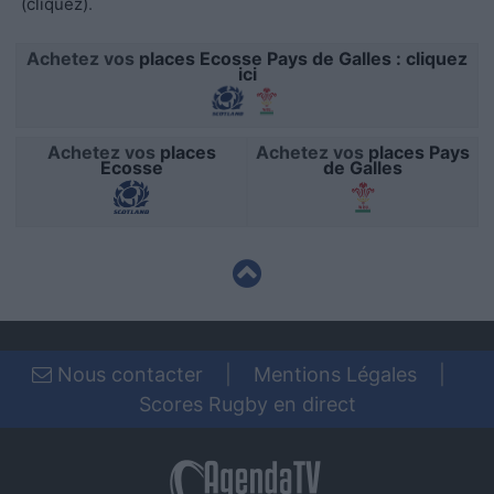
(cliquez)
.
functionality and fraud prevention, and other
user protection.
Achetez vos
places Ecosse Pays de Galles : cliquez
ici
Achetez vos
places
Achetez vos
places Pays
Ecosse
de Galles
Nous contacter
|
Mentions Légales
|
Scores Rugby en direct