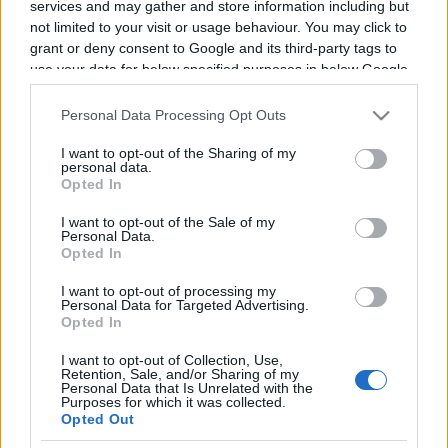
services and may gather and store information including but
not limited to your visit or usage behaviour. You may click to
grant or deny consent to Google and its third-party tags to
Programme TV Rugby
>
National Rugby League
>
use your data for below specified purposes in below Google
North Queensland Cowboys - Brisbane Broncos
consent section.
Personal Data Processing Opt Outs
I want to opt-out of the Sharing of my
personal data.
Opted In
I want to opt-out of the Sale of my
Personal Data.
Opted In
Samedi 25 Juillet
I want to opt-out of processing my
Personal Data for Targeted Advertising.
11h35
Opted In
I want to opt-out of Collection, Use,
Retention, Sale, and/or Sharing of my
Personal Data that Is Unrelated with the
Purposes for which it was collected.
Opted Out