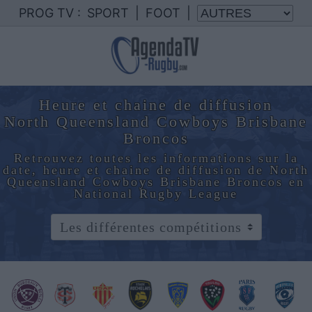
PROG TV :
SPORT
|
FOOT
|
Heure et chaine de diffusion
North Queensland Cowboys Brisbane
Broncos
Retrouvez toutes les informations sur la
date, heure et chaine de diffusion de North
Queensland Cowboys Brisbane Broncos en
National Rugby League