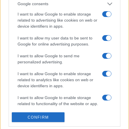
Google consents
North
Brisbane
I want to allow Google to enable storage
Queensland
Broncos
related to advertising like cookies on web or
device identifiers in apps.
Cowboys
I want to allow my user data to be sent to
La
diffusion TV North Queensland Cowboys Brisbane
Google for online advertising purposes.
Broncos
aura lieu sur BEIN SPORTS . Ce match de
National Rugby League
verra s'affronter
North
I want to allow Google to send me
Queensland Cowboys
et
Brisbane Broncos
, et aura lieu
personalized advertising.
Samedi 25 Juillet à 11h35. Pour vous procurer des
places
North Queensland Cowboys Brisbane Broncos
, rendez-
I want to allow Google to enable storage
vous chez notre partenaire
Places-de-Rugby.com
:
related to analytics like cookies on web or
cliquez ici
.
device identifiers in apps.
Pour suivre l'
actu National Rugby League
, n'hésitez
I want to allow Google to enable storage
pas à vous rendre chez notre partenaire
related to functionality of the website or app.
RezoSport.com qui sélectionne l'actu rugby issue des
I want to allow Google to enable storage
meilleurs médias, et propose également les
CONFIRM
related to personalization.
classements, calendriers et résultats.