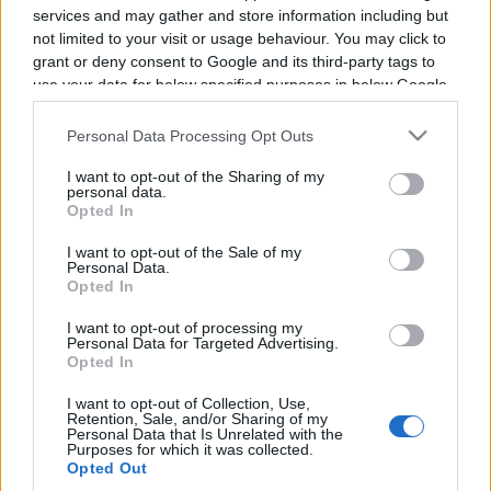
services and may gather and store information including but
not limited to your visit or usage behaviour. You may click to
grant or deny consent to Google and its third-party tags to
Programme TV Rugby
>
National Rugby League
>
use your data for below specified purposes in below Google
Cronulla-sutherland Sharks - Canberra Raiders
consent section.
Personal Data Processing Opt Outs
I want to opt-out of the Sharing of my
personal data.
Opted In
I want to opt-out of the Sale of my
Personal Data.
Opted In
Samedi 15 Août
I want to opt-out of processing my
07h00
Personal Data for Targeted Advertising.
Opted In
I want to opt-out of Collection, Use,
Retention, Sale, and/or Sharing of my
Personal Data that Is Unrelated with the
Purposes for which it was collected.
Opted Out