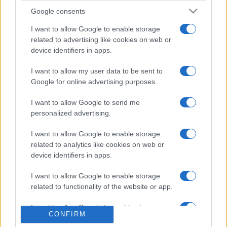
Google consents
Cronulla-
Canberra
I want to allow Google to enable storage
Sutherland
Raiders
related to advertising like cookies on web or
device identifiers in apps.
Sharks
I want to allow my user data to be sent to
La
diffusion TV Cronulla-Sutherland Sharks Canberra
Google for online advertising purposes.
Raiders
n'est pas (encore ?) connue, nous ne
manquerons pas de la communiquer si la rencontre est
I want to allow Google to send me
diffusée . Ce match de
National Rugby League
verra
personalized advertising.
s'affronter
Cronulla-Sutherland Sharks
et
Canberra
Raiders
, et aura lieu Samedi 15 Août à 07h00. Pour vous
I want to allow Google to enable storage
procurer des
places Cronulla-Sutherland Sharks
related to analytics like cookies on web or
Canberra Raiders
, rendez-vous chez notre partenaire
device identifiers in apps.
Places-de-Rugby.com
:
cliquez ici
.
I want to allow Google to enable storage
Pour suivre l'
actu National Rugby League
, n'hésitez
related to functionality of the website or app.
pas à vous rendre chez notre partenaire
RezoSport.com qui sélectionne l'actu rugby issue des
I want to allow Google to enable storage
CONFIRM
meilleurs médias, et propose également les
related to personalization.