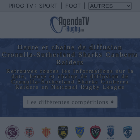
PROG TV :
SPORT
|
FOOT
|
Heure et chaine de diffusion
Cronulla-Sutherland Sharks Canberra
Raiders
Retrouvez toutes les informations sur la
date, heure et chaine de diffusion de
Cronulla-Sutherland Sharks Canberra
Raiders en National Rugby League