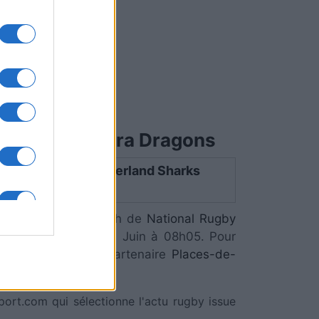
eorge-Illawarra Dragons
ns - Cronulla-Sutherland Sharks
IN SPORTS . Ce match de
National Rugby
ura lieu Dimanche 07 Juin à 08h05. Pour
z-vous chez notre partenaire
Places-de-
port.com qui sélectionne l'actu rugby issue