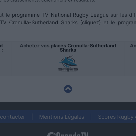
ut le
programme TV National Rugby League
sur les dif
V Cronulla-Sutherland Sharks (cliquez)
et le
progra
nd
Achetez vos
places Cronulla-Sutherland
Ac
 :
Sharks
contacter
|
Mentions Légales
|
Scores Rugby 