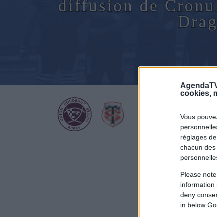
diffusion de Cronu
Drag
AgendaTV
cookies, m
Vous pouvez
personnelles
réglages de
chacun des 
personnelle
Please note
information 
deny consent
in below Go