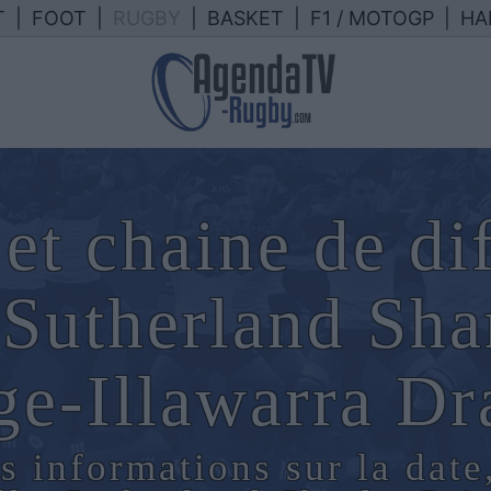
T
|
FOOT
|
RUGBY
|
BASKET
|
F1 / MOTOGP
|
HA
et chaine de di
Sutherland Sha
ge-Illawarra Dr
s informations sur la date