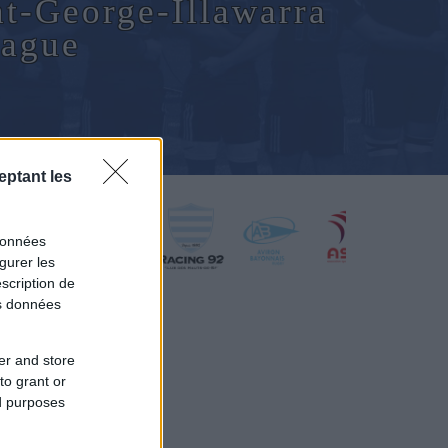
nt-George-Illawarra
eague
eptant les
données
gurer les
scription de
os données
er and store
to grant or
ed purposes