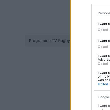
Persona
I want t
Opted 
Programme TV Rugby
>
National Rugby L
I want t
Opted 
I want 
Advertis
Opted 
I want t
of my P
was col
Opted 
Google 
I want t