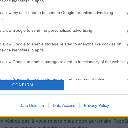
evice identifiers in apps.
o allow my user data to be sent to Google for online advertising
s.
to allow Google to send me personalized advertising.
o allow Google to enable storage related to analytics like cookies on
evice identifiers in apps.
Sharks
Saint-G
o allow Google to enable storage related to functionality of the website
ntre ces deux équipes :
Saint-George-Illawarra Drago
(Aujourd'hui)
o allow Google to enable storage related to personalization.
CONFIRM
arks Saint-George-Illawarra Dragons
aura lieu sur BE
o allow Google to enable storage related to security, including
rland Sharks
et
Saint-George-Illawarra Dragons
, et a
cation functionality and fraud prevention, and other user protection.
herland Sharks Saint-George-Illawarra Dragons
, rende
Data Deletion
Data Access
Privacy Policy
, n'hésitez pas à vous rendre chez notre partenaire RezoS
les classements, calendriers et résultats.