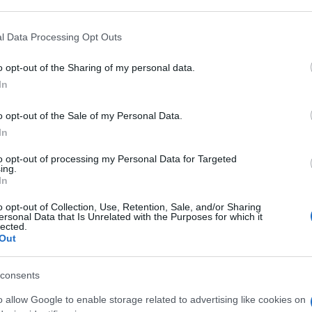
l Data Processing Opt Outs
o opt-out of the Sharing of my personal data.
In
eague
> Cronulla-sutherland Sharks - Saint
o opt-out of the Sale of my Personal Data.
In
to opt-out of processing my Personal Data for Targeted
ing.
In
o opt-out of Collection, Use, Retention, Sale, and/or Sharing
ersonal Data that Is Unrelated with the Purposes for which it
lected.
Out
consents
Dimanche 07 Juin
08h05
o allow Google to enable storage related to advertising like cookies on