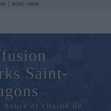
ND
|
BOXE / MMA
ffusion
rks Saint-
agons
, heure et chaine de