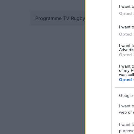
I want t
Opted 
Programme TV Rugby
>
Pro D2
> Vannes -
I want t
Opted 
I want 
Advertis
Opted 
I want t
of my P
was col
Opted 
Google 
I want t
web or d
I want t
purpose