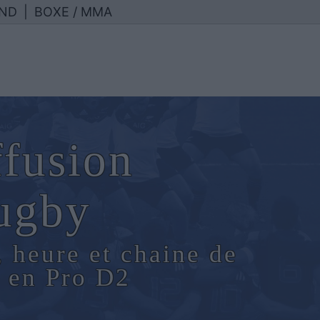
ND
|
BOXE / MMA
ffusion
ugby
, heure et chaine de
 en Pro D2