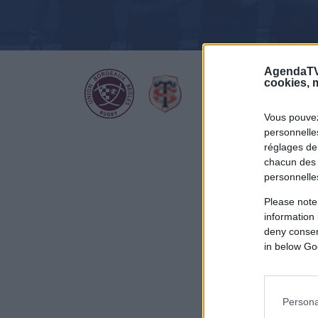
AgendaTV
cookies, m
Vous pouvez
personnelles
réglages de
chacun des 
personnelle
Please note
information 
deny consent
in below Go
Persona