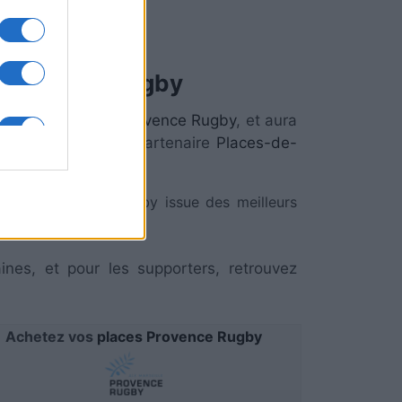
Provence Rugby
ronter
Vannes
et
Provence Rugby
, et aura
z-vous chez notre partenaire
Places-de-
lectionne l'actu rugby issue des meilleurs
ines, et pour les supporters, retrouvez
Achetez vos
places Provence Rugby