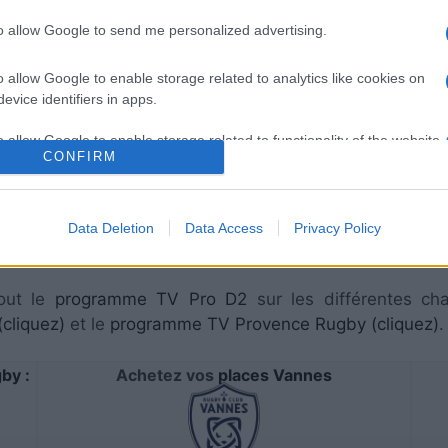
to allow Google to send me personalized advertising.
o allow Google to enable storage related to analytics like cookies on
evice identifiers in apps.
aura lieu sur CANAL+ . Ce match de
Pro D2
verra s'aff
o allow Google to enable storage related to functionality of the website
s procurer des
places Vannes Provence Rugby
, rende
CONFIRM
o allow Google to enable storage related to personalization.
à vous rendre chez notre partenaire RezoSport.com qui sé
Data Deletion
Data Access
Privacy Policy
s, calendriers et résultats.
o allow Google to enable storage related to security, including
cation functionality and fraud prevention, and other user protection.
out le
programme TV Pro D2
sur les différentes cha
cliquez)
et le
programme TV Provence Rugby (cliquez)
.
by :
Achetez vos
places Vannes