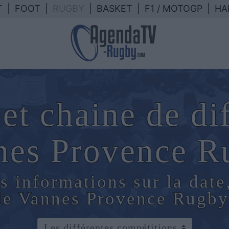
T
|
FOOT
|
RUGBY
|
BASKET
|
F1 / MOTOGP
|
HA
et chaine de di
nes Provence R
s informations sur la date
 de Vannes Provence Rugby