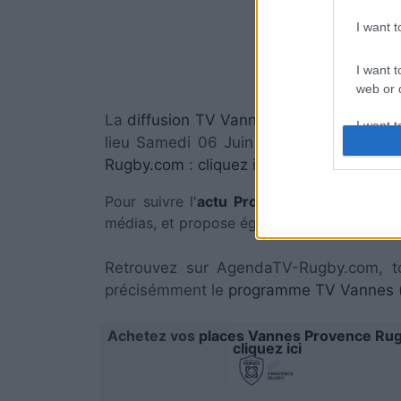
I want 
I want t
Vannes
web or d
La
diffusion TV Vannes Provence Rugby
I want t
lieu Samedi 06 Juin à 18h00. Pour vou
or app.
Rugby.com
:
cliquez ici
.
I want t
Pour suivre l'
actu Pro D2
, n'hésitez pas 
médias, et propose également les classement
I want t
authenti
Retrouvez sur AgendaTV-Rugby.com, t
précisémment le
programme TV Vannes (
Achetez vos
places Vannes Provence Rug
cliquez ici