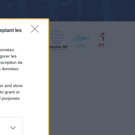
eptant les
données
gurer les
scription de
os données
er and store
to grant or
ed purposes