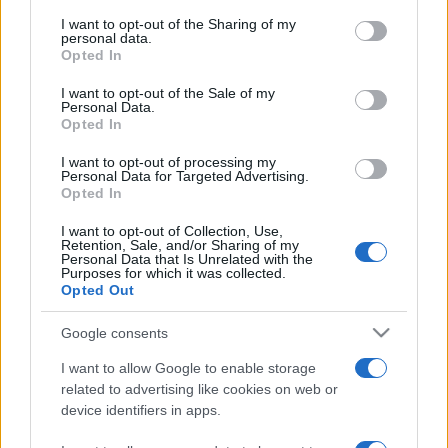
I want to opt-out of the Sharing of my
personal data.
Opted In
I want to opt-out of the Sale of my
Personal Data.
Opted In
I want to opt-out of processing my
Personal Data for Targeted Advertising.
Vous trouverez ci-dessous le programme TV des
Opted In
futurs matchs de Australie dont la chaine et
I want to opt-out of Collection, Use,
l'heure de diffusion ont été annoncées. Dès que
Retention, Sale, and/or Sharing of my
Personal Data that Is Unrelated with the
des diffuseurs seront annoncés sur d'autres
Purposes for which it was collected.
rencontres à venir, nous mettrons à jour cette
Opted Out
page. Cliquez sur l'un des matchs pour connaitre
toutes les informations relatives à la rencontre.
Google consents
I want to allow Google to enable storage
Pour suivre l'
actu Australie
, n'hésitez pas à vous
related to advertising like cookies on web or
rendre chez notre partenaire RezoSport.com qui
device identifiers in apps.
sélectionne l'actu rugby issue des meilleurs
médias, et propose également les classements,