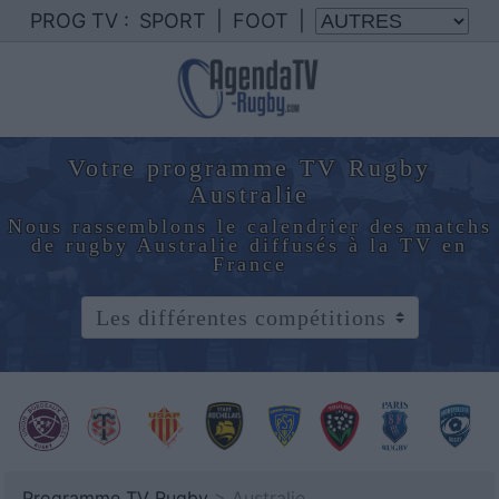
PROG TV :
SPORT
|
FOOT
|
Votre programme TV Rugby
Australie
Nous rassemblons le calendrier des matchs
de rugby Australie diffusés à la TV en
France
Programme TV Rugby
> Australie