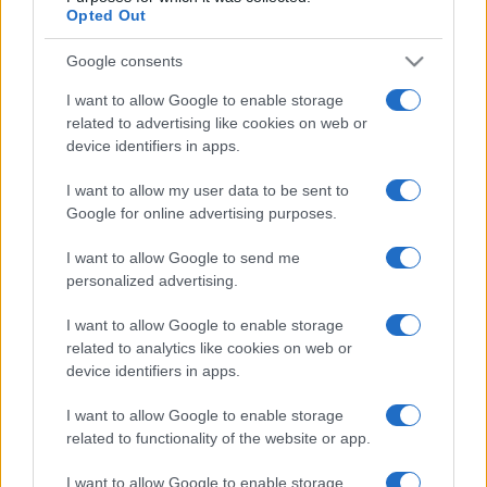
Opted Out
L'équipe Bath a été fondée en 1865, il y a 161 ans.
Pour vous connecter à Bath sur les réseaux
Google consents
sociaux, rendez-vous sur la
page Facebook Bath
ou le
compte Twitter Bath
.
I want to allow Google to enable storage
related to advertising like cookies on web or
device identifiers in apps.
Cliquez ici pour comparer les billetteries qui
vendent des
places Bath
I want to allow my user data to be sent to
Google for online advertising purposes.
Samedi 17 Octobre
I want to allow Google to send me
personalized advertising.
CHAMPIONS
CUP
21h00
I want to allow Google to enable storage
Bath
Montpellier
related to analytics like cookies on web or
device identifiers in apps.
I want to allow Google to enable storage
Samedi 12 Décembre
related to functionality of the website or app.
CHAMPIONS
I want to allow Google to enable storage