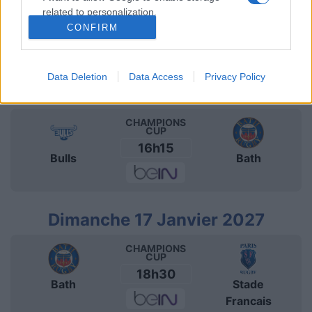
CUP
related to personalization.
21h00
CONFIRM
Cardiff Blues
Bath
I want to allow Google to enable storage
related to security, including authentication
functionality and fraud prevention, and other
Data Deletion
Data Access
Privacy Policy
user protection.
Samedi 09 Janvier 2027
CHAMPIONS
CUP
16h15
Bulls
Bath
Dimanche 17 Janvier 2027
CHAMPIONS
CUP
18h30
Bath
Stade
Francais