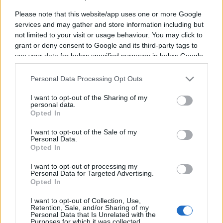
Please note that this website/app uses one or more Google
services and may gather and store information including but
not limited to your visit or usage behaviour. You may click to
grant or deny consent to Google and its third-party tags to
use your data for below specified purposes in below Google
consent section.
Vous trouverez ci-dessous le programme TV des
Personal Data Processing Opt Outs
futurs matchs de Bath dont la chaine et l'heure de
diffusion ont été annoncées. Dès que des
I want to opt-out of the Sharing of my
personal data.
diffuseurs seront annoncés sur d'autres
Opted In
rencontres à venir, nous mettrons à jour cette
I want to opt-out of the Sale of my
page. Cliquez sur l'un des matchs pour connaitre
Personal Data.
toutes les informations relatives à la rencontre.
Opted In
Pour suivre l'
actu Bath
, n'hésitez pas à vous
I want to opt-out of processing my
Personal Data for Targeted Advertising.
rendre chez notre partenaire RezoSport.com qui
Opted In
sélectionne l'actu rugby issue des meilleurs
I want to opt-out of Collection, Use,
médias, et propose également les classements,
Retention, Sale, and/or Sharing of my
calendriers et résultats.
Personal Data that Is Unrelated with the
Purposes for which it was collected.