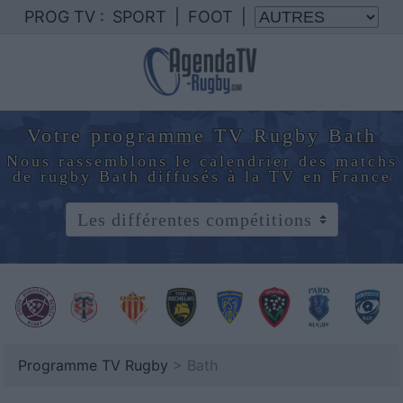
PROG TV :
SPORT
|
FOOT
|
Votre programme TV Rugby Bath
Nous rassemblons le calendrier des matchs
de rugby Bath diffusés à la TV en France
Programme TV Rugby
> Bath